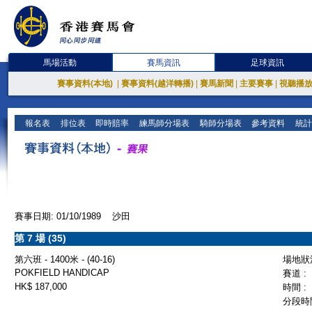
馬場活動
賽馬資訊
足球資訊
賽事資料(本地)
|
賽事資料(越洋轉播)
|
賽馬新聞
|
主要賽事
|
視聽播
報名表
排位表
即時賠率
練馬師分場表
騎師分場表
參考資料
統計
賽事日期: 01/10/1989 沙田
第 7 場 (35)
第六班 - 1400米 - (40-16)
場地狀況
POKFIELD HANDICAP
賽道 :
HK$ 187,000
時間 :
分段時間