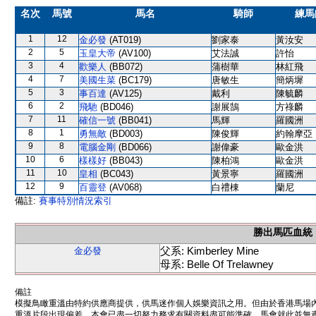
名次
馬號
馬名
騎師
練馬
1
12
金必發
(AT019)
劉家泰
黃汝安
2
5
玉皇大帝
(AV100)
艾法誠
許怡
3
4
歡樂人
(BB072)
蒲樹華
林紅飛
4
7
美國生菜
(BC179)
唐敏生
簡炳墀
5
3
事百達
(AV125)
戴利
陳毓麟
6
2
飛馳
(BD046)
謝展鵠
方祿麟
7
11
確信一號
(BB041)
馬輝
羅國洲
8
1
勇無敵
(BD003)
陳俊輝
約翰摩亞
9
8
電腦金剛
(BD066)
謝偉豪
歐金洪
10
6
樣樣好
(BB043)
陳柏鴻
歐金洪
11
10
皇相
(BC043)
黃景寧
羅國洲
12
9
百靈登
(AV068)
白禮棟
蘭尼
備註:
賽事特別情況索引
勝出馬匹血統
父系: Kimberley Mine
金必發
母系: Belle Of Trelawney
備註
模擬鳥瞰重溫由特約供應商提供，供馬迷作個人娛樂資訊之用。但由於香港馬場
重溫片段出現偏差。本會已盡一切努力務求有關資料盡可能準確，馬會就此並無責