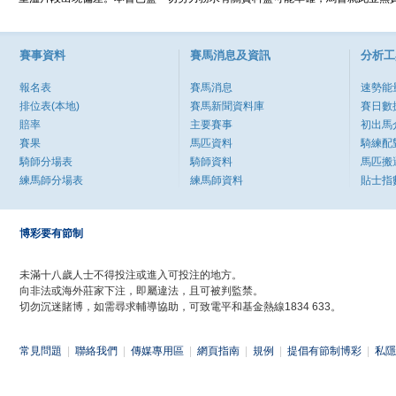
賽事資料
賽馬消息及資訊
分析工
報名表
賽馬消息
速勢能
排位表(本地)
賽馬新聞資料庫
賽日數
賠率
主要賽事
初出馬
賽果
馬匹資料
騎練配
騎師分場表
騎師資料
馬匹搬
練馬師分場表
練馬師資料
貼士指
博彩要有節制
未滿十八歲人士不得投注或進入可投注的地方。
向非法或海外莊家下注，即屬違法，且可被判監禁。
切勿沉迷賭博，如需尋求輔導協助，可致電平和基金熱線1834 633。
常見問題
|
聯絡我們
|
傳媒專用區
|
網頁指南
|
規例
|
提倡有節制博彩
|
私隱