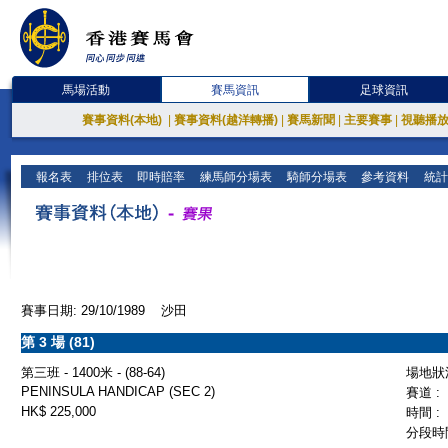
馬場活動
賽馬資訊
足球資訊
賽事資料(本地)
|
賽事資料(越洋轉播)
|
賽馬新聞
|
主要賽事
|
視聽播
報名表
排位表
即時賠率
練馬師分場表
騎師分場表
參考資料
統計
賽事日期: 29/10/1989 沙田
第 3 場 (81)
第三班 - 1400米 - (88-64)
場地狀況
PENINSULA HANDICAP (SEC 2)
賽道 :
HK$ 225,000
時間 :
分段時間