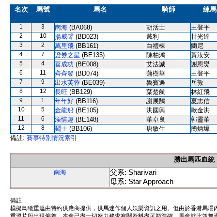
名次
馬號
馬名
騎師
練馬
1
3
南海
(BA068)
胡活士
王登平
2
10
揚威聲
(BD023)
戴利
甘光達
3
2
萬里飛
(BB161)
白禮棟
蘭尼
4
7
證券之星
(BE135)
陳柏鴻
黃汝安
5
4
喜成功
(BE008)
艾法誠
謝恩爕
6
11
齊齊發
(BD074)
蒲樹華
王登平
7
9
出水芙蓉
(BE039)
魯賓遜
岳敦
8
12
長旺
(BB129)
葉楚航
林紅飛
9
1
年年好
(BB116)
謝展鵠
夏志信
10
5
金龍船
(BE105)
洪國興
歐金洪
11
6
添情趣
(BE148)
華卓良
郭靈華
12
8
鬭士
(BB106)
唐敏生
簡炳墀
備註:
賽事特別情況索引
勝出馬匹血統
父系: Sharivari
南海
母系: Star Approach
備註
模擬鳥瞰重溫由特約供應商提供，供馬迷作個人娛樂資訊之用。但由於香港馬場
重溫片段出現偏差。本會已盡一切努力務求有關資料盡可能準確，馬會就此並無責