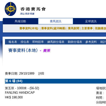
馬場活動
賽馬資訊
足球資訊
賽事資料(本地)
|
賽事資料(越洋轉播)
|
賽馬新聞
|
主要賽事
|
視聽播
報名表
排位表
即時賠率
練馬師分場表
騎師分場表
參考資料
統計
賽事日期: 29/10/1989 沙田
第 6 場 (84)
第五班 - 1000米 - (56-32)
場地狀況
FANLING HANDICAP
賽道 :
HK$ 198,000
時間 :
分段時間