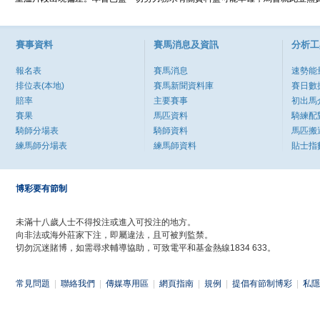
賽事資料
賽馬消息及資訊
分析工
報名表
賽馬消息
速勢能
排位表(本地)
賽馬新聞資料庫
賽日數
賠率
主要賽事
初出馬
賽果
馬匹資料
騎練配
騎師分場表
騎師資料
馬匹搬
練馬師分場表
練馬師資料
貼士指
博彩要有節制
未滿十八歲人士不得投注或進入可投注的地方。
向非法或海外莊家下注，即屬違法，且可被判監禁。
切勿沉迷賭博，如需尋求輔導協助，可致電平和基金熱線1834 633。
常見問題
|
聯絡我們
|
傳媒專用區
|
網頁指南
|
規例
|
提倡有節制博彩
|
私隱