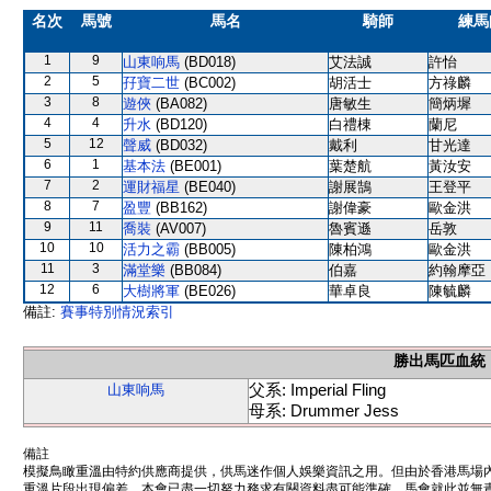
名次
馬號
馬名
騎師
練馬
1
9
山東响馬
(BD018)
艾法誠
許怡
2
5
孖寶二世
(BC002)
胡活士
方祿麟
3
8
遊俠
(BA082)
唐敏生
簡炳墀
4
4
升水
(BD120)
白禮棟
蘭尼
5
12
聲威
(BD032)
戴利
甘光達
6
1
基本法
(BE001)
葉楚航
黃汝安
7
2
運財福星
(BE040)
謝展鵠
王登平
8
7
盈豐
(BB162)
謝偉豪
歐金洪
9
11
喬裝
(AV007)
魯賓遜
岳敦
10
10
活力之霸
(BB005)
陳柏鴻
歐金洪
11
3
滿堂樂
(BB084)
伯嘉
約翰摩亞
12
6
大樹將軍
(BE026)
華卓良
陳毓麟
備註:
賽事特別情況索引
勝出馬匹血統
父系: Imperial Fling
山東响馬
母系: Drummer Jess
備註
模擬鳥瞰重溫由特約供應商提供，供馬迷作個人娛樂資訊之用。但由於香港馬場
重溫片段出現偏差。本會已盡一切努力務求有關資料盡可能準確，馬會就此並無責