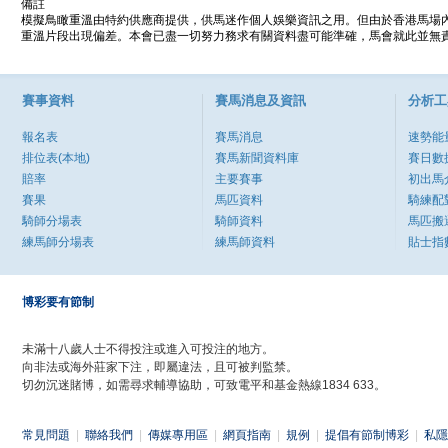
備註
模擬鳥瞰重溫由特約供應商提供，供馬迷作個人娛樂資訊之用。但由於香港馬場
重溫片段出現偏差。本會已盡一切努力務求有關資料盡可能準確，馬會就此並無責
賽事資料
賽馬消息及資訊
分析工
報名表
賽馬消息
速勢能
排位表(本地)
賽馬新聞資料庫
賽日數
賠率
主要賽事
初出馬
賽果
馬匹資料
騎練配
騎師分場表
騎師資料
馬匹搬
練馬師分場表
練馬師資料
貼士指
博彩要有節制
未滿十八歲人士不得投注或進入可投注的地方。
向非法或海外莊家下注，即屬違法，且可被判監禁。
切勿沉迷賭博，如需尋求輔導協助，可致電平和基金熱線1834 633。
常見問題
|
聯絡我們
|
傳媒專用區
|
網頁指南
|
規例
|
提倡有節制博彩
|
私隱