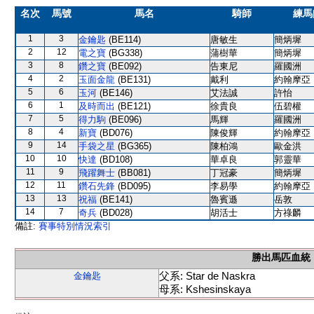
名次
馬號
馬名
騎師
練馬
1
3
金鑰匙
(BE114)
唐敏生
簡炳墀
2
12
電之寶
(BG338)
蒲樹華
簡炳墀
3
8
鑽之寶
(BE092)
告東尼
羅國洲
4
2
玉面金龍
(BE131)
戴利
約翰摩亞
5
6
玉河
(BE146)
艾法誠
許怡
6
1
及時而出
(BE121)
徐貴良
伍碧權
7
5
得力駒
(BE096)
馬輝
羅國洲
8
4
新寶
(BD076)
陳俊輝
約翰摩亞
9
14
手袋之星
(BG365)
陳柏鴻
歐金洪
10
10
快達
(BD108)
華卓良
郭靈華
11
9
飛躍舞士
(BB081)
丁冠豪
簡炳墀
12
11
鑽石先鋒
(BD095)
李易學
約翰摩亞
13
13
祝福
(BE141)
魯賓遜
岳敦
14
7
奇兵
(BD028)
胡活士
方祿麟
備註:
賽事特別情況索引
勝出馬匹血統
父系: Star de Naskra
金鑰匙
母系: Kshesinskaya