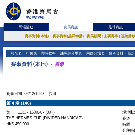
馬場活動
賽馬資訊
足球資訊
賽事資料(本地)
|
賽事資料(越洋轉播)
|
賽馬新聞
|
主要賽事
|
視聽播
報名表
排位表
即時賠率
練馬師分場表
騎師分場表
參考資料
統計
賽事日期: 02/12/1989 沙田
第 4 場 (146)
第一、二班 - 1600米 - (80+)
場地狀況
THE HERMES CUP (DIVIDED HANDICAP)
賽道 :
HK$ 450,000
時間 :
分段時間