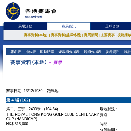
馬場活動
賽馬資訊
足球資訊
賽事資料(本地)
|
賽事資料(越洋轉播)
|
賽馬新聞
|
主要賽事
|
視聽播
報名表
排位表
即時賠率
練馬師分場表
騎師分場表
參考資料
統計
賽事日期: 13/12/1989 跑馬地
第 4 場 (162)
第二、三班 - 2400米 - (104-64)
場地狀況 :
THE ROYAL HONG KONG GOLF CLUB CENTENARY
賽道 :
CUP (HANDICAP)
HK$ 315,000
時間 :
分段時間 :