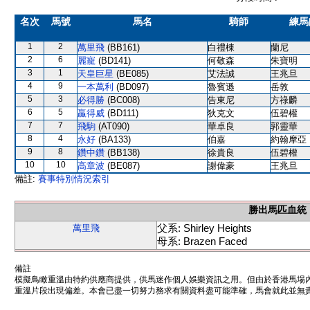
名次
馬號
馬名
騎師
練馬
1
2
萬里飛
(BB161)
白禮棟
蘭尼
2
6
麗寵
(BD141)
何敬森
朱寶明
3
1
天皇巨星
(BE085)
艾法誠
王兆旦
4
9
一本萬利
(BD097)
魯賓遜
岳敦
5
3
必得勝
(BC008)
告東尼
方祿麟
6
5
贏得威
(BD111)
狄克文
伍碧權
7
7
飛駒
(AT090)
華卓良
郭靈華
8
4
永好
(BA133)
伯嘉
約翰摩亞
9
8
鑽中鑽
(BB138)
徐貴良
伍碧權
10
10
高章波
(BE087)
謝偉豪
王兆旦
備註:
賽事特別情況索引
勝出馬匹血統
父系: Shirley Heights
萬里飛
母系: Brazen Faced
備註
模擬鳥瞰重溫由特約供應商提供，供馬迷作個人娛樂資訊之用。但由於香港馬場
重溫片段出現偏差。本會已盡一切努力務求有關資料盡可能準確，馬會就此並無責