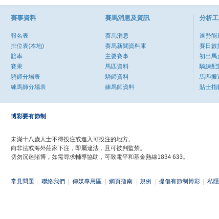
賽事資料
賽馬消息及資訊
分析工
報名表
賽馬消息
速勢能
排位表(本地)
賽馬新聞資料庫
賽日數
賠率
主要賽事
初出馬
賽果
馬匹資料
騎練配
騎師分場表
騎師資料
馬匹搬
練馬師分場表
練馬師資料
貼士指
博彩要有節制
未滿十八歲人士不得投注或進入可投注的地方。
向非法或海外莊家下注，即屬違法，且可被判監禁。
切勿沉迷賭博，如需尋求輔導協助，可致電平和基金熱線1834 633。
常見問題
|
聯絡我們
|
傳媒專用區
|
網頁指南
|
規例
|
提倡有節制博彩
|
私隱