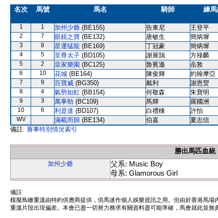
名次
馬號
馬名
騎師
練馬
1
1
加州少爺
(BE155)
告東尼
王登平
2
7
眼鏡之寶
(BE132)
唐敏生
簡炳墀
3
8
星運猛龍
(BE169)
丁冠豪
簡炳墀
4
5
至尊太子
(BD105)
謝展鵠
方祿麟
5
2
皇家樂園
(BC125)
魯賓遜
岳敦
6
10
花城
(BE164)
陳俊輝
約翰摩亞
7
9
百寶威
(BG350)
戴利
謝恩爕
8
4
氣勢如虹
(BB154)
何敬森
朱寶明
9
3
萬事勁
(BC109)
馬輝
羅國洲
10
6
利是達
(BD107)
白禮棟
許怡
WV
滿載而歸
(BE134)
伯嘉
夏志信
備註:
賽事特別情況索引
勝出馬匹血統
父系: Music Boy
加州少爺
母系: Glamorous Girl
備註
模擬鳥瞰重溫由特約供應商提供，供馬迷作個人娛樂資訊之用。但由於香港馬場
重溫片段出現偏差。本會已盡一切努力務求有關資料盡可能準確，馬會就此並無責