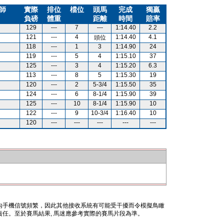
師
實際
排位
檔位
頭馬
完成
獨贏
負磅
體重
距離
時間
賠率
129
---
7
---
1:14.40
2.2
121
---
4
1:14.40
4.1
頭位
118
---
1
3
1:14.90
24
119
---
5
4
1:15.10
37
125
---
3
4
1:15.20
6.3
113
---
8
5
1:15.30
19
120
---
2
5-3/4
1:15.50
35
124
---
6
8-1/4
1:15.90
39
125
---
10
8-1/4
1:15.90
10
122
---
9
10-3/4
1:16.40
10
120
---
---
---
---
---
內手機信號頻繁，因此其他接收系統有可能受干擾而令模擬鳥瞰
任。至於賽馬結果, 馬迷應參考實際的賽馬片段為準。