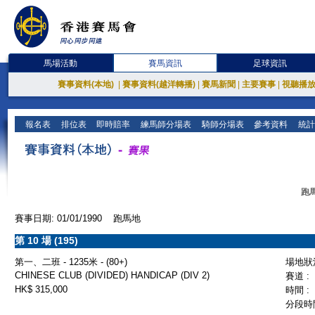
馬場活動
賽馬資訊
足球資訊
賽事資料(本地)
|
賽事資料(越洋轉播)
|
賽馬新聞
|
主要賽事
|
視聽播
報名表
排位表
即時賠率
練馬師分場表
騎師分場表
參考資料
統計
跑馬
賽事日期: 01/01/1990 跑馬地
第 10 場 (195)
第一、二班 - 1235米 - (80+)
場地狀況
CHINESE CLUB (DIVIDED) HANDICAP (DIV 2)
賽道 :
HK$ 315,000
時間 :
分段時間