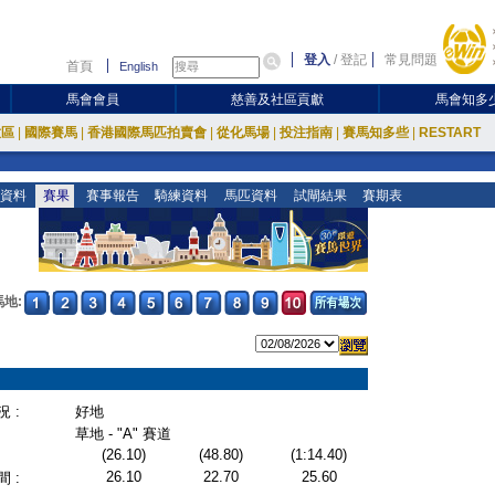
登入
/
登記
常見問題
首頁
English
馬會會員
慈善及社區貢獻
馬會知多
放區
|
國際賽馬
|
香港國際馬匹拍賣會
|
從化馬場
|
投注指南
|
賽馬知多些
|
RESTART
資料
賽果
賽事報告
騎練資料
馬匹資料
試閘結果
賽期表
地:
 :
好地
草地 - "A" 賽道
(26.10)
(48.80)
(1:14.40)
26.10
22.70
25.60
 :