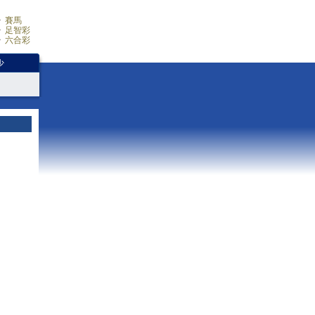
賽馬
足智彩
六合彩
少