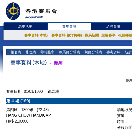
馬場活動
賽馬資訊
足球資訊
賽事資料(本地)
|
賽事資料(越洋轉播)
|
賽馬新聞
|
主要賽事
|
視聽播
報名表
排位表
即時賠率
練馬師分場表
騎師分場表
參考資料
統計
跑馬
賽事日期: 01/01/1990 跑馬地
第 4 場 (190)
第四班 - 1800米 - (72-48)
場地狀況 
HANG CHOW HANDICAP
賽道 :
HK$ 210,000
時間 :
分段時間 