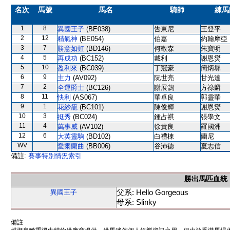
名次
馬號
馬名
騎師
練馬
1
8
異國王子
(BE038)
告東尼
王登平
2
12
精氣神
(BE054)
伯嘉
約翰摩亞
3
7
勝意如虹
(BD146)
何敬森
朱寶明
4
5
再成功
(BC152)
戴利
謝恩爕
5
10
盈利來
(BC039)
丁冠豪
簡炳墀
6
9
主力
(AV092)
阮世亮
甘光達
7
2
全運爵士
(BC126)
謝展鵠
方祿麟
8
11
快利
(AS067)
華卓良
郭靈華
9
1
花紗籠
(BC101)
陳俊輝
謝恩爕
10
3
挺秀
(BC024)
鍾占祺
張學文
11
4
萬事威
(AV102)
徐貴良
羅國洲
12
6
大英靈駒
(BD102)
白禮棟
蘭尼
WV
愛爾蘭曲
(BB006)
谷沛德
夏志信
備註:
賽事特別情況索引
勝出馬匹血統
父系: Hello Gorgeous
異國王子
母系: Slinky
備註