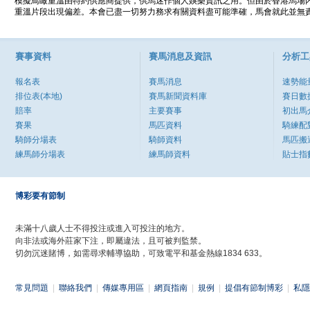
模擬鳥瞰重溫由特約供應商提供，供馬迷作個人娛樂資訊之用。但由於香港馬場
重溫片段出現偏差。本會已盡一切努力務求有關資料盡可能準確，馬會就此並無責
賽事資料
賽馬消息及資訊
分析工
報名表
賽馬消息
速勢能
排位表(本地)
賽馬新聞資料庫
賽日數
賠率
主要賽事
初出馬
賽果
馬匹資料
騎練配
騎師分場表
騎師資料
馬匹搬
練馬師分場表
練馬師資料
貼士指
博彩要有節制
未滿十八歲人士不得投注或進入可投注的地方。
向非法或海外莊家下注，即屬違法，且可被判監禁。
切勿沉迷賭博，如需尋求輔導協助，可致電平和基金熱線1834 633。
常見問題
|
聯絡我們
|
傳媒專用區
|
網頁指南
|
規例
|
提倡有節制博彩
|
私隱