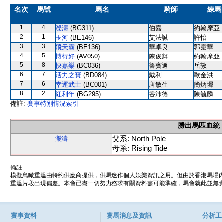
名次
馬號
馬名
騎師
練馬
1
4
濼濤
(BG311)
伯嘉
約翰摩亞
2
1
玉河
(BE146)
艾法誠
許怡
3
3
飛天霸
(BE136)
華卓良
郭靈華
4
5
博得好
(AV050)
陳俊輝
約翰摩亞
5
8
快嘉樂
(BC036)
魯賓遜
岳敦
6
7
活力之寶
(BD084)
戴利
歐金洪
7
6
幸運武士
(BC001)
唐敏生
簡炳墀
8
2
紅利年
(BG295)
谷沛德
陳毓麟
備註:
賽事特別情況索引
勝出馬匹血統
父系: North Pole
濼濤
母系: Rising Tide
備註
模擬鳥瞰重溫由特約供應商提供，供馬迷作個人娛樂資訊之用。但由於香港馬場
重溫片段出現偏差。本會已盡一切努力務求有關資料盡可能準確，馬會就此並無責
賽事資料
賽馬消息及資訊
分析工