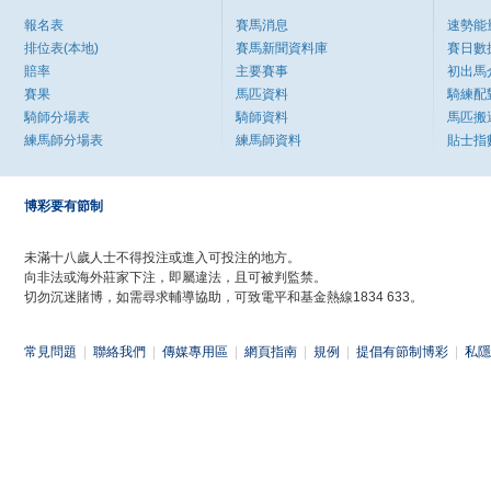
報名表
賽馬消息
速勢能
排位表(本地)
賽馬新聞資料庫
賽日數
賠率
主要賽事
初出馬
賽果
馬匹資料
騎練配
騎師分場表
騎師資料
馬匹搬
練馬師分場表
練馬師資料
貼士指
博彩要有節制
未滿十八歲人士不得投注或進入可投注的地方。
向非法或海外莊家下注，即屬違法，且可被判監禁。
切勿沉迷賭博，如需尋求輔導協助，可致電平和基金熱線1834 633。
常見問題
|
聯絡我們
|
傳媒專用區
|
網頁指南
|
規例
|
提倡有節制博彩
|
私隱