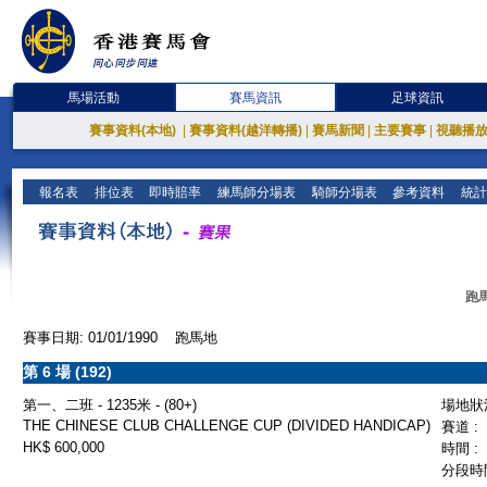
馬場活動
賽馬資訊
足球資訊
賽事資料(本地)
|
賽事資料(越洋轉播)
|
賽馬新聞
|
主要賽事
|
視聽播
報名表
排位表
即時賠率
練馬師分場表
騎師分場表
參考資料
統計
跑馬
賽事日期: 01/01/1990 跑馬地
第 6 場 (192)
第一、二班 - 1235米 - (80+)
場地狀況
THE CHINESE CLUB CHALLENGE CUP (DIVIDED HANDICAP)
賽道 :
HK$ 600,000
時間 :
分段時間