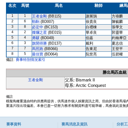
名次
馬號
馬名
騎師
練馬
1
1
王者金剛
(BB115)
謝展鵠
方祿麟
2
6
勁駒
(BD007)
徐貴良
陳毓麟
3
8
必定中
(BC153)
白禮棟
張學文
4
2
燦爛之星
(BE015)
華卓良
郭靈華
5
4
勇驥
(BD049)
伯嘉
約翰摩亞
6
3
旗開得勝
(BD137)
戴利
夏志信
7
7
馬照跑
(BB066)
告東尼
王登平
8
5
最佳寶
(BD064)
阮世亮
伍碧權
備註:
賽事特別情況索引
勝出馬匹血統
父系: Bismark II
王者金剛
母系: Arctic Conquest
備註
模擬鳥瞰重溫由特約供應商提供，供馬迷作個人娛樂資訊之用。但由於香港馬場
重溫片段出現偏差。本會已盡一切努力務求有關資料盡可能準確，馬會就此並無責
賽事資料
賽馬消息及資訊
分析工