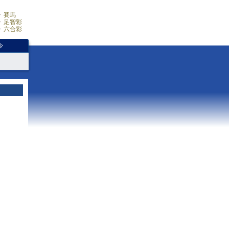
賽馬
足智彩
六合彩
少