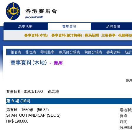
馬場活動
賽馬資訊
足球資訊
賽事資料(本地)
|
賽事資料(越洋轉播)
|
賽馬新聞
|
主要賽事
|
視聽播
報名表
排位表
即時賠率
練馬師分場表
騎師分場表
參考資料
統計
跑馬
賽事日期: 01/01/1990 跑馬地
第 9 場 (194)
第五班 - 1650米 - (56-32)
場地狀況
SHANTOU HANDICAP (SEC 2)
賽道 :
HK$ 198,000
時間 :
分段時間