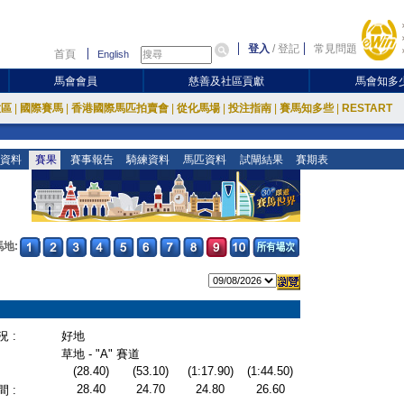
登入
/
登記
常見問題
首頁
English
馬會會員
慈善及社區貢獻
馬會知多
放區
|
國際賽馬
|
香港國際馬匹拍賣會
|
從化馬場
|
投注指南
|
賽馬知多些
|
RESTART
資料
賽果
賽事報告
騎練資料
馬匹資料
試閘結果
賽期表
地:
 :
好地
草地 - "A" 賽道
(28.40)
(53.10)
(1:17.90)
(1:44.50)
28.40
24.70
24.80
26.60
 :