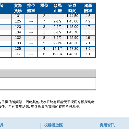
師
實際
排位
檔位
頭馬
完成
獨贏
負磅
體重
距離
時間
賠率
131
---
2
---
1:44.50
4.5
125
---
7
2-1/2
1:45.00
4.9
123
---
3
2-1/2
1:45.00
17
134
---
1
6-1/2
1:45.70
8.3
132
---
8
7-1/2
1:45.90
19
133
---
5
9-3/4
1:46.30
7.1
125
---
4
14-1/4
1:47.20
3.9
117
---
6
19-3/4
1:48.20
6.1
內手機信號頻繁，因此其他接收系統有可能受干擾而令模擬鳥瞰
任。至於賽馬結果, 馬迷應參考實際的賽馬片段為準。
具
視聽播放區
實用資訊