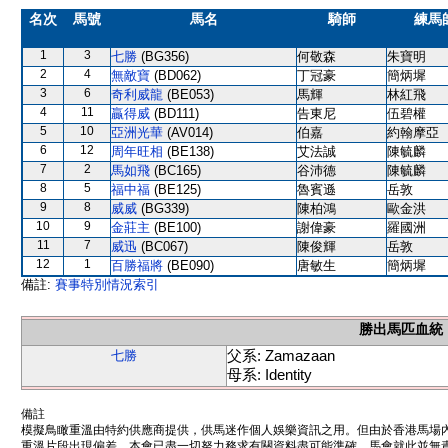
名次
馬號
馬名
騎師
練馬
1
3
七勝
(BG356)
何敬森
朱寶明
2
4
無敵寶
(BD062)
丁冠豪
簡炳墀
3
6
奇利威龍
(BE053)
馬輝
林紅飛
4
11
贏得威
(BD111)
告東尼
伍碧權
5
10
亞洲光華
(AV014)
伯嘉
約翰摩亞
6
12
周年旺相
(BE138)
艾法誠
陳毓麟
7
2
馬如飛
(BC165)
谷沛德
陳毓麟
8
5
福中福
(BE125)
魯賓遜
岳敦
9
8
威威
(BG339)
陳柏鴻
歐金洪
10
9
金莊主
(BE100)
謝偉豪
羅國洲
11
7
威迅
(BC067)
陳俊輝
岳敦
12
1
百勝福將
(BE090)
唐敏生
簡炳墀
備註:
賽事特別情況索引
勝出馬匹血統
父系: Zamazaan
七勝
母系: Identity
備註
模擬鳥瞰重溫由特約供應商提供，供馬迷作個人娛樂資訊之用。但由於香港馬場
重溫片段出現偏差。本會已盡一切努力務求有關資料盡可能準確，馬會就此並無責