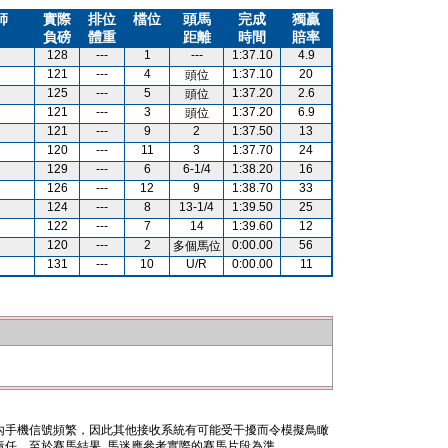
師
實際
排位
檔位
頭馬
完成
獨贏
負磅
體重
距離
時間
賠率
128
---
1
---
1:37.10
4.9
121
---
4
1:37.10
20
頭位
125
---
5
1:37.20
2.6
頭位
121
---
3
1:37.20
6.9
頭位
121
---
9
2
1:37.50
13
120
---
11
3
1:37.70
24
129
---
6
6-1/4
1:38.20
16
126
---
12
9
1:38.70
33
124
---
8
13-1/4
1:39.50
25
122
---
7
14
1:39.60
12
120
---
2
0:00.00
56
多個馬位
131
---
10
U/R
0:00.00
11
內手機信號頻繁，因此其他接收系統有可能受干擾而令模擬鳥瞰
任。至於賽馬結果, 馬迷應參考實際的賽馬片段為準。