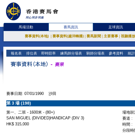
馬場活動
賽馬資訊
足球資訊
賽事資料(本地)
|
賽事資料(越洋轉播)
|
賽馬新聞
|
主要賽事
|
視聽播
報名表
排位表
即時賠率
練馬師分場表
騎師分場表
參考資料
統計
賽事日期: 07/01/1990 沙田
第 3 場 (198)
第一、二班 - 1600米 - (80+)
場地狀況
SAN MIGUEL (DIVIDED)HANDICAP (DIV 3)
賽道 :
HK$ 315,000
時間 :
分段時間