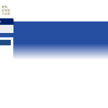
賽馬
足智彩
六合彩
少