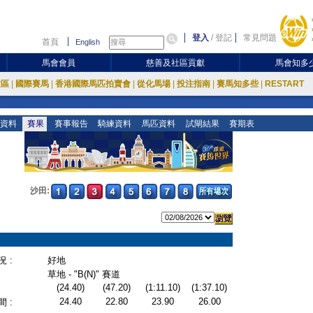
登入
/
登記
常見問題
首頁
English
馬會會員
慈善及社區貢獻
馬會知多
放區
|
國際賽馬
|
香港國際馬匹拍賣會
|
從化馬場
|
投注指南
|
賽馬知多些
|
RESTART
資料
賽果
賽事報告
騎練資料
馬匹資料
試閘結果
賽期表
沙田:
 :
好地
草地 - "B(N)" 賽道
(24.40)
(47.20)
(1:11.10)
(1:37.10)
24.40
22.80
23.90
26.00
 :