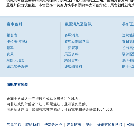
模擬鳥瞰重溫由特約供應商提供，供馬迷作個人娛樂資訊之用。但由於香港馬場
重溫片段出現偏差。本會已盡一切努力務求有關資料盡可能準確，馬會就此並無責
賽事資料
賽馬消息及資訊
分析工
報名表
賽馬消息
速勢能
排位表(本地)
賽馬新聞資料庫
賽日數
賠率
主要賽事
初出馬
賽果
馬匹資料
騎練配
騎師分場表
騎師資料
馬匹搬
練馬師分場表
練馬師資料
貼士指
博彩要有節制
未滿十八歲人士不得投注或進入可投注的地方。
向非法或海外莊家下注，即屬違法，且可被判監禁。
切勿沉迷賭博，如需尋求輔導協助，可致電平和基金熱線1834 633。
常見問題
|
聯絡我們
|
傳媒專用區
|
網頁指南
|
規例
|
提倡有節制博彩
|
私隱