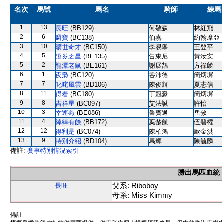
名次
馬號
馬名
騎師
練馬
1
13
長旺
(BB129)
何敬森
林紅飛
2
6
麟寶
(BC138)
伯嘉
約翰摩亞
3
10
曠世奇才
(BC150)
李易學
王登平
4
5
證券之星
(BE135)
告東尼
黃汝安
5
2
龍潭老鼠
(BE161)
謝展鵠
方祿麟
6
1
夜梟
(BC120)
谷沛德
簡炳墀
7
7
叱咤風雲
(BD106)
陳俊輝
夏志信
8
11
得着
(BC180)
丁冠豪
簡炳墀
9
8
吉祥星
(BC097)
艾法誠
許怡
10
3
幸運燕
(BE086)
魯賓遜
岳敦
11
4
綽綽有餘
(BB172)
葉楚航
伍碧權
12
12
得利是
(BC074)
陳柏鴻
歐金洪
13
9
特別介紹
(BD104)
馬輝
陳毓麟
備註:
賽事特別情況索引
勝出馬匹血統
父系: Riboboy
長旺
母系: Miss Kimmy
備註