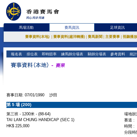
馬場活動
賽馬資訊
足球資訊
賽事資料(本地)
|
賽事資料(越洋轉播)
|
賽馬新聞
|
主要賽事
|
視聽播
報名表
排位表
即時賠率
練馬師分場表
騎師分場表
參考資料
統計
賽事日期: 07/01/1990 沙田
第 5 場 (200)
第三班 - 1200米 - (88-64)
場地狀況
TAI LAM CHUNG HANDICAP (SEC 1)
賽道 :
HK$ 225,000
時間 :
分段時間