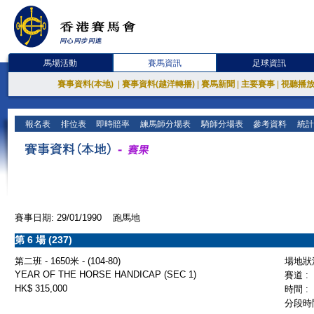
馬場活動
賽馬資訊
足球資訊
賽事資料(本地)
|
賽事資料(越洋轉播)
|
賽馬新聞
|
主要賽事
|
視聽播
報名表
排位表
即時賠率
練馬師分場表
騎師分場表
參考資料
統計
賽事日期: 29/01/1990 跑馬地
第 6 場 (237)
第二班 - 1650米 - (104-80)
場地狀況
YEAR OF THE HORSE HANDICAP (SEC 1)
賽道 :
HK$ 315,000
時間 :
分段時間