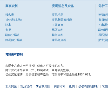
賽事資料
賽馬消息及資訊
分析工
報名表
賽馬消息
速勢能
排位表(本地)
賽馬新聞資料庫
賽日數
賠率
主要賽事
初出馬
賽果
馬匹資料
騎練配
騎師分場表
騎師資料
馬匹搬
練馬師分場表
練馬師資料
貼士指
博彩要有節制
未滿十八歲人士不得投注或進入可投注的地方。
向非法或海外莊家下注，即屬違法，且可被判監禁。
切勿沉迷賭博，如需尋求輔導協助，可致電平和基金熱線1834 633。
常見問題
|
聯絡我們
|
傳媒專用區
|
網頁指南
|
規例
|
提倡有節制博彩
|
私隱