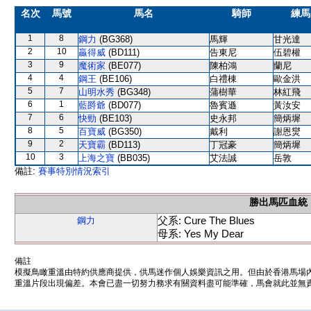
名次
馬號
馬名
騎師
練馬
1
8
鋼力
(BG368)
馬輝
甘光達
2
10
贏得威
(BD111)
告東尼
伍碧權
3
9
魔術家
(BE077)
陳柏鴻
蘭尼
4
4
鋼王
(BE106)
白禮棟
歐金洪
5
7
山明水秀
(BG348)
蒲樹華
林紅飛
6
1
藍爵爺
(BD077)
魯賓遜
黃汝安
7
6
快勁
(BE103)
史永邦
簡炳墀
8
5
百寶威
(BG350)
戴利
謝恩爕
9
2
天寶霸
(BD113)
丁冠豪
簡炳墀
10
3
上海之寶
(BB035)
艾法誠
岳敦
備註:
賽事特別情況索引
勝出馬匹血統
父系: Cure The Blues
鋼力
母系: Yes My Dear
備註
模擬鳥瞰重溫由特約供應商提供，供馬迷作個人娛樂資訊之用。但由於香港馬場
重溫片段出現偏差。本會已盡一切努力務求有關資料盡可能準確，馬會就此並無責