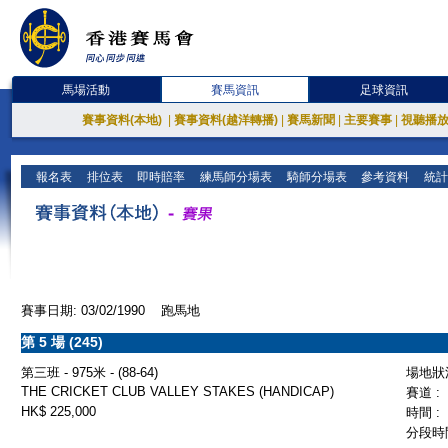
馬場活動
賽馬資訊
足球資訊
賽事資料(本地)
|
賽事資料(越洋轉播)
|
賽馬新聞
|
主要賽事
|
視聽播
報名表
排位表
即時賠率
練馬師分場表
騎師分場表
參考資料
統計
賽事日期: 03/02/1990 跑馬地
第 5 場 (245)
第三班 - 975米 - (88-64)
場地狀況
THE CRICKET CLUB VALLEY STAKES (HANDICAP)
賽道 :
HK$ 225,000
時間 :
分段時間