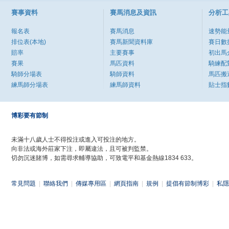
賽事資料
賽馬消息及資訊
分析工
報名表
賽馬消息
速勢能
排位表(本地)
賽馬新聞資料庫
賽日數
賠率
主要賽事
初出馬
賽果
馬匹資料
騎練配
騎師分場表
騎師資料
馬匹搬
練馬師分場表
練馬師資料
貼士指
博彩要有節制
未滿十八歲人士不得投注或進入可投注的地方。
向非法或海外莊家下注，即屬違法，且可被判監禁。
切勿沉迷賭博，如需尋求輔導協助，可致電平和基金熱線1834 633。
常見問題
|
聯絡我們
|
傳媒專用區
|
網頁指南
|
規例
|
提倡有節制博彩
|
私隱