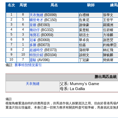
名次
馬號
馬名
騎師
練馬
1
8
天衣無縫
(BD099)
白禮棟
張學文
2
5
曠世奇才
(BC150)
告東尼
王登平
3
6
皇爺
(BE093)
謝偉豪
羅國洲
4
4
幾叻仔
(BG332)
葉楚航
伍碧權
5
3
海寶石
(BD059)
胡活士
方祿麟
6
9
冠峯
(BD069)
華卓良
謝恩爕
7
1
多勝
(BD073)
伯嘉
約翰摩亞
8
2
超越時空
(BE073)
蒲樹華
林紅飛
9
10
特別介紹
(BD104)
談樹文
陳毓麟
10
7
靈駿
(AV096)
丁冠豪
簡炳墀
備註:
賽事特別情況索引
勝出馬匹血統
父系: Mummy's Game
天衣無縫
母系: La Gallia
備註
模擬鳥瞰重溫由特約供應商提供，供馬迷作個人娛樂資訊之用。但由於香港馬場
重溫片段出現偏差。本會已盡一切努力務求有關資料盡可能準確，馬會就此並無責