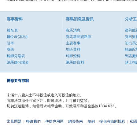
賽事資料
賽馬消息及資訊
分析工
報名表
賽馬消息
速勢能
排位表(本地)
賽馬新聞資料庫
賽日數
賠率
主要賽事
初出馬
賽果
馬匹資料
騎練配
騎師分場表
騎師資料
馬匹搬
練馬師分場表
練馬師資料
貼士指
博彩要有節制
未滿十八歲人士不得投注或進入可投注的地方。
向非法或海外莊家下注，即屬違法，且可被判監禁。
切勿沉迷賭博，如需尋求輔導協助，可致電平和基金熱線1834 633。
常見問題
|
聯絡我們
|
傳媒專用區
|
網頁指南
|
規例
|
提倡有節制博彩
|
私隱