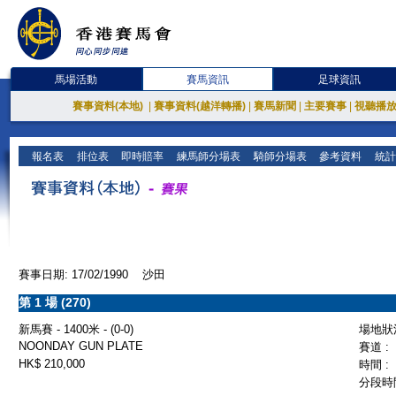
馬場活動
賽馬資訊
足球資訊
賽事資料(本地)
|
賽事資料(越洋轉播)
|
賽馬新聞
|
主要賽事
|
視聽播
報名表
排位表
即時賠率
練馬師分場表
騎師分場表
參考資料
統計
賽事日期: 17/02/1990 沙田
第 1 場 (270)
新馬賽 - 1400米 - (0-0)
場地狀況
NOONDAY GUN PLATE
賽道 :
HK$ 210,000
時間 :
分段時間