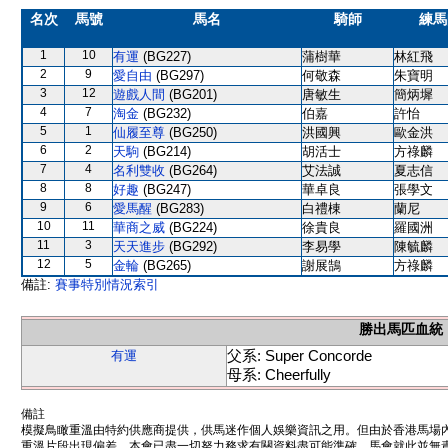
名次
馬號
馬名
騎師
練馬
1
10
有運
(BG227)
蒲樹華
林紅飛
2
9
愛自由
(BG297)
何敬森
朱寶明
3
12
遊戲人間
(BG201)
唐敏生
簡炳墀
4
7
淘金
(BG232)
伯嘉
許怡
5
1
仙履至尊
(BG250)
洪國興
歐金洪
6
2
天駒
(BG214)
胡活士
方祿麟
7
4
名利雙收
(BG264)
艾法誠
夏志信
8
8
好趣
(BG247)
華卓良
張學文
9
6
愛馬醒
(BG283)
白禮棟
蘭尼
10
11
華商之威
(BG224)
徐貴良
羅國洲
11
3
天天進步
(BG292)
李易學
陳毓麟
12
5
金輪
(BG265)
謝展鵠
方祿麟
備註:
賽事特別情況索引
勝出馬匹血統
父系: Super Concorde
有運
母系: Cheerfully
備註
模擬鳥瞰重溫由特約供應商提供，供馬迷作個人娛樂資訊之用。但由於香港馬場
重溫片段出現偏差。本會已盡一切努力務求有關資料盡可能準確，馬會就此並無責