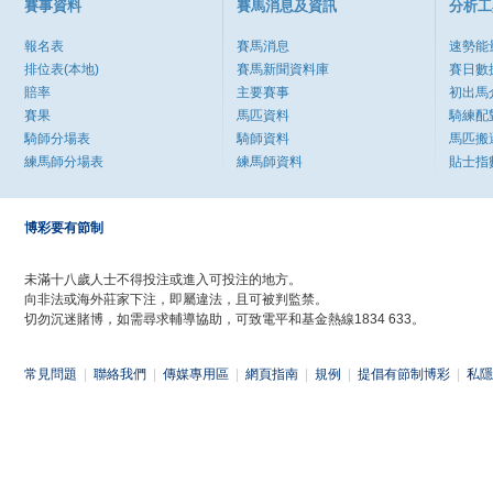
賽事資料
賽馬消息及資訊
分析工
報名表
賽馬消息
速勢能
排位表(本地)
賽馬新聞資料庫
賽日數
賠率
主要賽事
初出馬
賽果
馬匹資料
騎練配
騎師分場表
騎師資料
馬匹搬
練馬師分場表
練馬師資料
貼士指
博彩要有節制
未滿十八歲人士不得投注或進入可投注的地方。
向非法或海外莊家下注，即屬違法，且可被判監禁。
切勿沉迷賭博，如需尋求輔導協助，可致電平和基金熱線1834 633。
常見問題
|
聯絡我們
|
傳媒專用區
|
網頁指南
|
規例
|
提倡有節制博彩
|
私隱