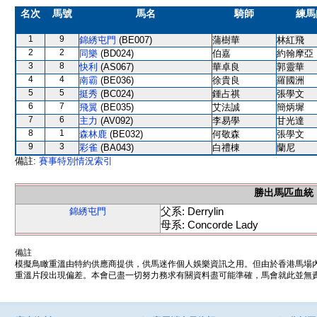
名次
馬號
馬名
騎師
練馬
1
9
錦綉屯門
(BE007)
蒲樹華
林紅飛
2
2
同樂
(BD024)
伯嘉
約翰摩亞
3
8
快利
(AS067)
華卓良
郭靈華
4
4
南霸
(BE036)
徐貴良
羅國洲
5
5
挺秀
(BC024)
鍾占祺
張學文
6
7
飛翼
(BE035)
艾法誠
簡炳墀
7
6
主力
(AV092)
李易學
甘光達
8
1
森林鹿
(BE032)
何敬森
張學文
9
3
彩雀
(BA043)
白禮棟
蘭尼
備註:
賽事特別情況索引
勝出馬匹血統
父系: Derrylin
錦綉屯門
母系: Concorde Lady
備註
模擬鳥瞰重溫由特約供應商提供，供馬迷作個人娛樂資訊之用。但由於香港馬場
重溫片段出現偏差。本會已盡一切努力務求有關資料盡可能準確，馬會就此並無責