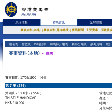
馬場活動
賽馬資訊
足球資訊
賽事資料(本地)
|
賽事資料(越洋轉播)
|
賽馬新聞
|
主要賽事
|
視聽播
報名表
排位表
即時賠率
練馬師分場表
騎師分場表
參考資料
統計
賽事日期: 17/02/1990 沙田
第 7 場 (276)
第四班 - 1800米 - (72-48)
場地狀況 
THISTLE HANDICAP
賽道 :
HK$ 210,000
時間 :
分段時間 