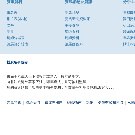
賽事資料
賽馬消息及資訊
分析工
報名表
賽馬消息
速勢能
排位表(本地)
賽馬新聞資料庫
賽日數
賠率
主要賽事
初出馬
賽果
馬匹資料
騎練配
騎師分場表
騎師資料
馬匹搬
練馬師分場表
練馬師資料
貼士指
博彩要有節制
未滿十八歲人士不得投注或進入可投注的地方。
向非法或海外莊家下注，即屬違法，且可被判監禁。
切勿沉迷賭博，如需尋求輔導協助，可致電平和基金熱線1834 633。
常見問題
|
聯絡我們
|
傳媒專用區
|
網頁指南
|
規例
|
提倡有節制博彩
|
私隱