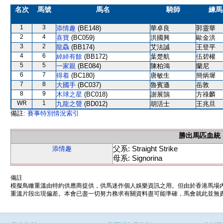
名次
馬號
馬名
騎師
練馬
1
3
添情趣
(BE148)
華卓良
郭靈華
2
4
喜寶
(BC059)
洪國興
歐金洪
3
2
龍驫
(BB174)
艾法誠
王登平
4
6
綽綽有餘
(BB172)
葉楚航
伍碧權
5
5
一家親
(BE084)
陳柏鴻
蘭尼
6
7
得着
(BC180)
唐敏生
簡炳墀
7
8
大國手
(BC037)
魯賓遜
岳敦
8
9
木球之星
(BC018)
謝展鵠
方祿麟
WR
1
九龍之聲
(BD012)
胡活士
王兆旦
備註:
賽事特別情況索引
勝出馬匹血統
父系: Straight Strike
添情趣
母系: Signorina
備註
模擬鳥瞰重溫由特約供應商提供，供馬迷作個人娛樂資訊之用。但由於香港馬場
重溫片段出現偏差。本會已盡一切努力務求有關資料盡可能準確，馬會就此並無責