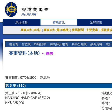
馬場活動
賽馬資訊
足球資訊
賽事資料(本地)
|
賽事資料(越洋轉播)
|
賽馬新聞
|
主要賽事
|
視聽播
報名表
排位表
即時賠率
練馬師分場表
騎師分場表
參考資料
統計
賽事日期: 07/03/1990 跑馬地
第 5 場 (310)
第三班 - 1650米 - (88-64)
場地狀況
NANJING HANDICAP (SEC 2)
賽道 :
HK$ 225,000
時間 :
分段時間