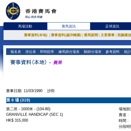
馬場活動
賽馬資訊
足球資訊
賽事資料(本地)
|
賽事資料(越洋轉播)
|
賽馬新聞
|
主要賽事
|
視聽播
報名表
排位表
即時賠率
練馬師分場表
騎師分場表
參考資料
統計
賽事日期: 11/03/1990 沙田
第 8 場 (319)
第二班 - 1600米 - (104-80)
場地狀況
GRANVILLE HANDICAP (SEC 1)
賽道 :
HK$ 315,000
時間 :
分段時間