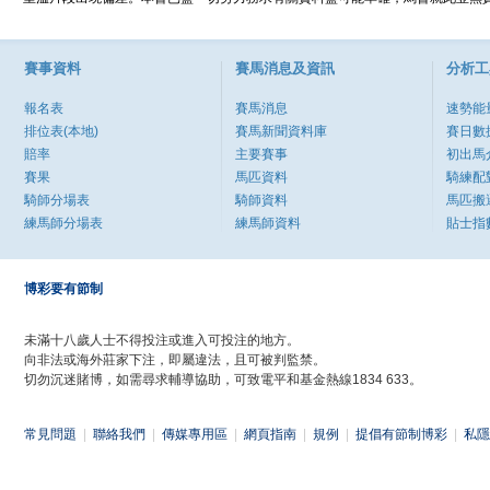
賽事資料
賽馬消息及資訊
分析工
報名表
賽馬消息
速勢能
排位表(本地)
賽馬新聞資料庫
賽日數
賠率
主要賽事
初出馬
賽果
馬匹資料
騎練配
騎師分場表
騎師資料
馬匹搬
練馬師分場表
練馬師資料
貼士指
博彩要有節制
未滿十八歲人士不得投注或進入可投注的地方。
向非法或海外莊家下注，即屬違法，且可被判監禁。
切勿沉迷賭博，如需尋求輔導協助，可致電平和基金熱線1834 633。
常見問題
|
聯絡我們
|
傳媒專用區
|
網頁指南
|
規例
|
提倡有節制博彩
|
私隱