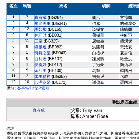
名次
馬號
馬名
騎師
練馬
1
7
真有威
(BG294)
胡活士
方祿麟
2
4
飛龍將軍
(BG341)
伯嘉
約翰摩亞
3
12
馬如飛
(BC165)
談樹文
陳毓麟
4
6
包旺財
(BD031)
蒲樹華
林紅飛
5
11
三皇
(BG325)
唐敏生
簡炳墀
6
9
鐵板燒
(BE082)
洪國興
黃汝安
7
1
玩具之星
(BD043)
白禮棟
夏志信
8
8
百利達
(BE107)
謝展鵠
歐金洪
9
3
安得好
(BD112)
丁冠豪
簡炳墀
10
5
金莊主
(BE100)
馬輝
羅國洲
11
2
馬主精神
(BG392)
魯賓遜
岳敦
12
10
心滿意足
(BC171)
謝偉豪
羅國洲
備註:
賽事特別情況索引
勝出馬匹血統
父系: Truly Vain
真有威
母系: Amber Rose
備註
模擬鳥瞰重溫由特約供應商提供，供馬迷作個人娛樂資訊之用。但由於香港馬場
重溫片段出現偏差。本會已盡一切努力務求有關資料盡可能準確，馬會就此並無責