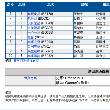
名次
馬號
馬名
騎師
練馬
1
3
奪寶奇兵
(BE170)
唐敏生
簡炳墀
2
7
包旺財
(BD031)
談樹文
林紅飛
3
2
玩具之星
(BD043)
白禮棟
夏志信
4
8
永勝福星
(BG326)
葉楚航
許怡
5
10
一心一意
(BG335)
李易學
伍碧權
6
9
龍脈
(BB146)
蔡鎮威
王登平
7
4
幸運之寶
(BE094)
馬輝
羅國洲
8
6
亞洲光華
(AV014)
伯嘉
約翰摩亞
9
5
馬主精神
(BG392)
魯賓遜
岳敦
10
1
幸運飛龍
(BB082)
鍾占祺
歐金洪
備註:
賽事特別情況索引
勝出馬匹血統
父系: Precocious
奪寶奇兵
母系: Gunner's Belle
備註
模擬鳥瞰重溫由特約供應商提供，供馬迷作個人娛樂資訊之用。但由於香港馬場
重溫片段出現偏差。本會已盡一切努力務求有關資料盡可能準確，馬會就此並無責