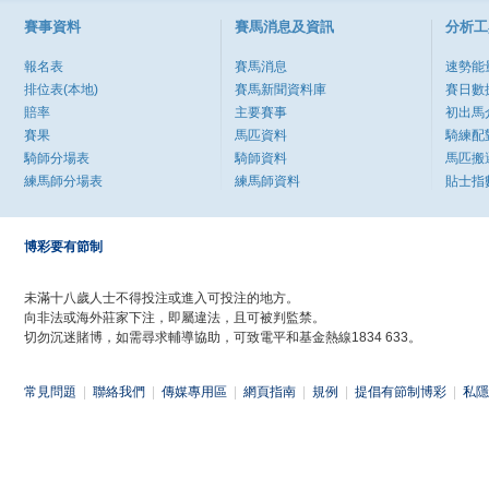
賽事資料
賽馬消息及資訊
分析工
報名表
賽馬消息
速勢能
排位表(本地)
賽馬新聞資料庫
賽日數
賠率
主要賽事
初出馬
賽果
馬匹資料
騎練配
騎師分場表
騎師資料
馬匹搬
練馬師分場表
練馬師資料
貼士指
博彩要有節制
未滿十八歲人士不得投注或進入可投注的地方。
向非法或海外莊家下注，即屬違法，且可被判監禁。
切勿沉迷賭博，如需尋求輔導協助，可致電平和基金熱線1834 633。
常見問題
|
聯絡我們
|
傳媒專用區
|
網頁指南
|
規例
|
提倡有節制博彩
|
私隱