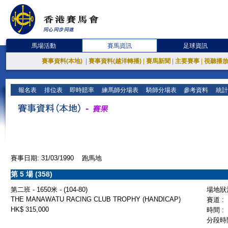
馬場活動
賽馬資訊
足球資訊
賽事資料(本地)
|
賽事資料(越洋轉播)
|
賽馬新聞
|
主要賽事
|
視聽播
報名表
排位表
即時賠率
練馬師分場表
騎師分場表
參考資料
統計
賽事日期: 31/03/1990 跑馬地
第 5 場 (358)
第二班 - 1650米 - (104-80)
場地狀況
THE MANAWATU RACING CLUB TROPHY (HANDICAP)
賽道 :
HK$ 315,000
時間 :
分段時間