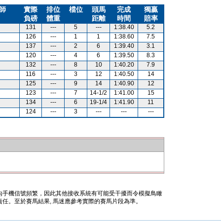
師
實際
排位
檔位
頭馬
完成
獨贏
負磅
體重
距離
時間
賠率
131
---
5
---
1:38.40
5.2
126
---
1
1
1:38.60
7.5
137
---
2
6
1:39.40
3.1
120
---
4
6
1:39.50
8.3
132
---
8
10
1:40.20
7.9
116
---
3
12
1:40.50
14
125
---
9
14
1:40.90
12
123
---
7
14-1/2
1:41.00
15
134
---
6
19-1/4
1:41.90
11
124
---
3
---
---
---
內手機信號頻繁，因此其他接收系統有可能受干擾而令模擬鳥瞰
任。至於賽馬結果, 馬迷應參考實際的賽馬片段為準。