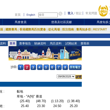
登入
/
登記
常見問題
首頁
English
馬會會員
慈善及社區貢獻
馬會知多
放區
|
國際賽馬
|
香港國際馬匹拍賣會
|
從化馬場
|
投注指南
|
賽馬知多些
|
RESTART
資料
賽果
賽事報告
騎練資料
馬匹資料
試閘結果
賽期表
沙田:
 :
黏地
草地 - "A(N)" 賽道
(25.40)
(48.70)
(1:13.20)
(1:38.40)
25.40
23.30
24.50
25.20
 :