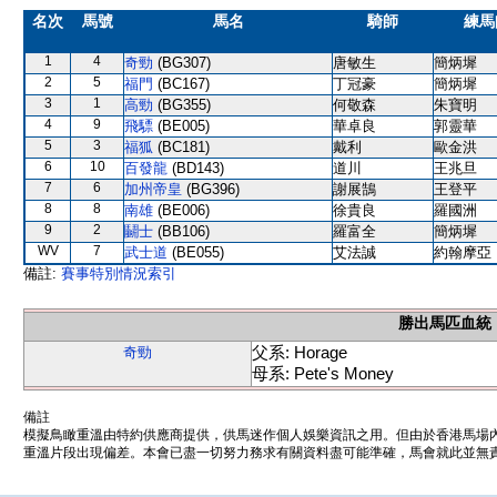
名次
馬號
馬名
騎師
練馬
1
4
奇勁
(BG307)
唐敏生
簡炳墀
2
5
福門
(BC167)
丁冠豪
簡炳墀
3
1
高勁
(BG355)
何敬森
朱寶明
4
9
飛驃
(BE005)
華卓良
郭靈華
5
3
福狐
(BC181)
戴利
歐金洪
6
10
百發龍
(BD143)
道川
王兆旦
7
6
加州帝皇
(BG396)
謝展鵠
王登平
8
8
南雄
(BE006)
徐貴良
羅國洲
9
2
鬭士
(BB106)
羅富全
簡炳墀
WV
7
武士道
(BE055)
艾法誠
約翰摩亞
備註:
賽事特別情況索引
勝出馬匹血統
父系: Horage
奇勁
母系: Pete's Money
備註
模擬鳥瞰重溫由特約供應商提供，供馬迷作個人娛樂資訊之用。但由於香港馬場
重溫片段出現偏差。本會已盡一切努力務求有關資料盡可能準確，馬會就此並無責