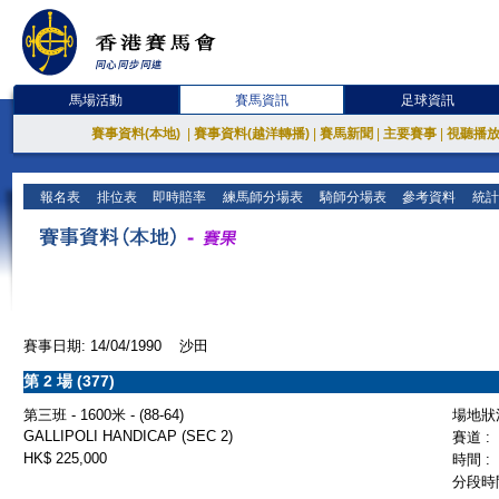
馬場活動
賽馬資訊
足球資訊
賽事資料(本地)
|
賽事資料(越洋轉播)
|
賽馬新聞
|
主要賽事
|
視聽播
報名表
排位表
即時賠率
練馬師分場表
騎師分場表
參考資料
統計
賽事日期: 14/04/1990 沙田
第 2 場 (377)
第三班 - 1600米 - (88-64)
場地狀況
GALLIPOLI HANDICAP (SEC 2)
賽道 :
HK$ 225,000
時間 :
分段時間