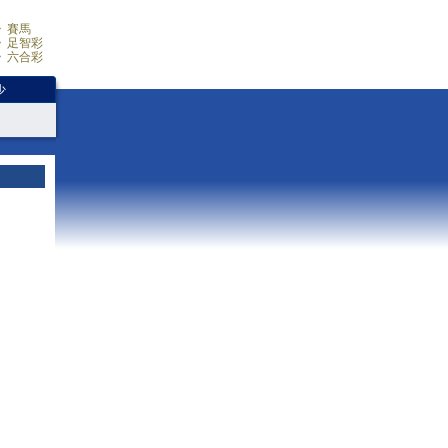
賽馬
足智彩
六合彩
少