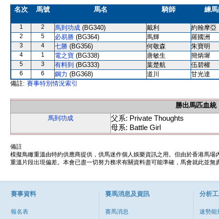
名次
馬號
馬名
騎師
練馬
1
2
馬到功成
(BG340)
戴利
約翰摩亞
2
5
必易勝
(BG364)
馬輝
羅國洲
3
4
七勝
(BG356)
何敬森
朱寶明
4
1
電之寶
(BG338)
唐敏生
簡炳墀
5
3
有料到
(BG333)
葉楚航
伍碧權
6
6
鋼力
(BG368)
道川
甘光達
備註:
賽事特別情況索引
勝出馬匹血統
父系: Private Thoughts
馬到功成
母系: Battle Girl
備註
模擬鳥瞰重溫由特約供應商提供，供馬迷作個人娛樂資訊之用。但由於香港馬場
重溫片段出現偏差。本會已盡一切努力務求有關資料盡可能準確，馬會就此並無責
賽事資料
賽馬消息及資訊
分析工
報名表
賽馬消息
速勢能