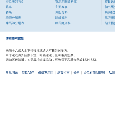
排位表(本地)
賽馬新聞資料庫
賽日數
賠率
主要賽事
初出馬
賽果
馬匹資料
騎練配
騎師分場表
騎師資料
馬匹搬
練馬師分場表
練馬師資料
貼士指
博彩要有節制
未滿十八歲人士不得投注或進入可投注的地方。
向非法或海外莊家下注，即屬違法，且可被判監禁。
切勿沉迷賭博，如需尋求輔導協助，可致電平和基金熱線1834 633。
常見問題
|
聯絡我們
|
傳媒專用區
|
網頁指南
|
規例
|
提倡有節制博彩
|
私隱