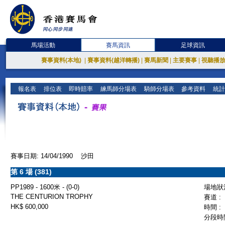
馬場活動
賽馬資訊
足球資訊
賽事資料(本地)
|
賽事資料(越洋轉播)
|
賽馬新聞
|
主要賽事
|
視聽播
報名表
排位表
即時賠率
練馬師分場表
騎師分場表
參考資料
統計
賽事日期: 14/04/1990 沙田
第 6 場 (381)
PP1989 - 1600米 - (0-0)
場地狀況
THE CENTURION TROPHY
賽道 :
HK$ 600,000
時間 :
分段時間