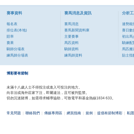
賽事資料
賽馬消息及資訊
分析工
報名表
賽馬消息
速勢能
排位表(本地)
賽馬新聞資料庫
賽日數
賠率
主要賽事
初出馬
賽果
馬匹資料
騎練配
騎師分場表
騎師資料
馬匹搬
練馬師分場表
練馬師資料
貼士指
博彩要有節制
未滿十八歲人士不得投注或進入可投注的地方。
向非法或海外莊家下注，即屬違法，且可被判監禁。
切勿沉迷賭博，如需尋求輔導協助，可致電平和基金熱線1834 633。
常見問題
|
聯絡我們
|
傳媒專用區
|
網頁指南
|
規例
|
提倡有節制博彩
|
私隱