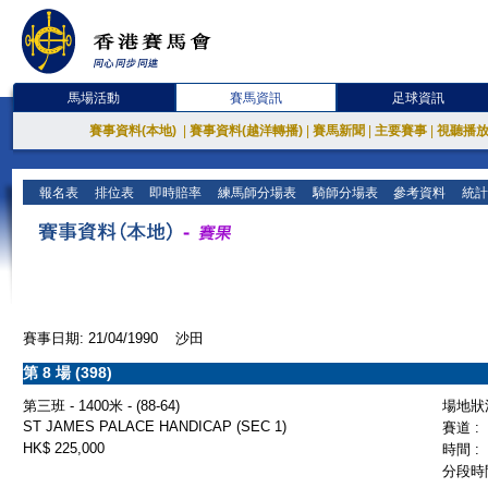
馬場活動
賽馬資訊
足球資訊
賽事資料(本地)
|
賽事資料(越洋轉播)
|
賽馬新聞
|
主要賽事
|
視聽播
報名表
排位表
即時賠率
練馬師分場表
騎師分場表
參考資料
統計
賽事日期: 21/04/1990 沙田
第 8 場 (398)
第三班 - 1400米 - (88-64)
場地狀況
ST JAMES PALACE HANDICAP (SEC 1)
賽道 :
HK$ 225,000
時間 :
分段時間