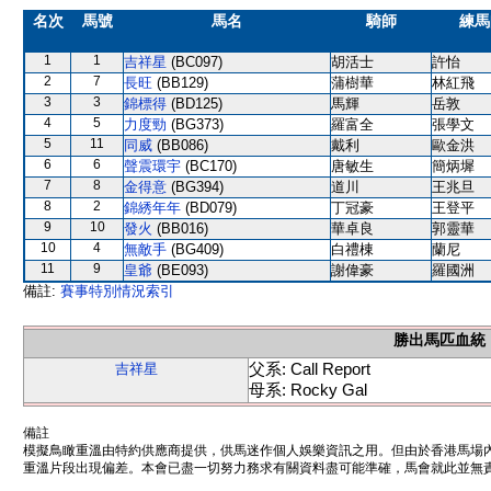
名次
馬號
馬名
騎師
練馬
1
1
吉祥星
(BC097)
胡活士
許怡
2
7
長旺
(BB129)
蒲樹華
林紅飛
3
3
錦標得
(BD125)
馬輝
岳敦
4
5
力度勁
(BG373)
羅富全
張學文
5
11
同威
(BB086)
戴利
歐金洪
6
6
聲震環宇
(BC170)
唐敏生
簡炳墀
7
8
金得意
(BG394)
道川
王兆旦
8
2
錦綉年年
(BD079)
丁冠豪
王登平
9
10
發火
(BB016)
華卓良
郭靈華
10
4
無敵手
(BG409)
白禮棟
蘭尼
11
9
皇爺
(BE093)
謝偉豪
羅國洲
備註:
賽事特別情況索引
勝出馬匹血統
父系: Call Report
吉祥星
母系: Rocky Gal
備註
模擬鳥瞰重溫由特約供應商提供，供馬迷作個人娛樂資訊之用。但由於香港馬場
重溫片段出現偏差。本會已盡一切努力務求有關資料盡可能準確，馬會就此並無責