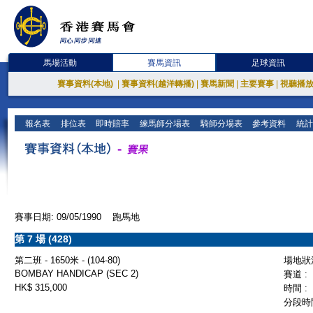
馬場活動
賽馬資訊
足球資訊
賽事資料(本地)
|
賽事資料(越洋轉播)
|
賽馬新聞
|
主要賽事
|
視聽播
報名表
排位表
即時賠率
練馬師分場表
騎師分場表
參考資料
統計
賽事日期: 09/05/1990 跑馬地
第 7 場 (428)
第二班 - 1650米 - (104-80)
場地狀況
BOMBAY HANDICAP (SEC 2)
賽道 :
HK$ 315,000
時間 :
分段時間