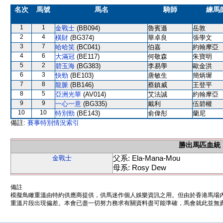
名次
馬號
馬名
騎師
練馬
1
1
金戰士
(BB094)
魯賓遜
岳敦
2
4
橫財
(BG374)
華卓良
張學文
3
7
哈哈笑
(BC041)
伯嘉
約翰摩亞
4
6
大滿冠
(BE117)
何敬森
朱寶明
5
2
碧玉海
(BG383)
李易學
歐金洪
6
3
快勁
(BE103)
唐敏生
簡炳墀
7
8
龍脈
(BB146)
蔡鎮威
王登平
8
5
亞洲光華
(AV014)
艾法誠
約翰摩亞
9
9
一心一意
(BG335)
戴利
伍碧權
10
10
特別勁
(BE143)
俞偉彤
蘭尼
備註:
賽事特別情況索引
勝出馬匹血統
父系: Ela-Mana-Mou
金戰士
母系: Rosy Dew
備註
模擬鳥瞰重溫由特約供應商提供，供馬迷作個人娛樂資訊之用。但由於香港馬場
重溫片段出現偏差。本會已盡一切努力務求有關資料盡可能準確，馬會就此並無責