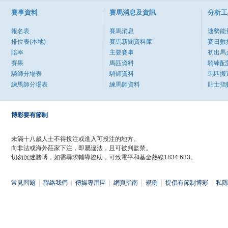
賽事資料
賽馬消息及資訊
分析工
報名表
賽馬消息
速勢能
排位表(本地)
賽馬新聞資料庫
賽日數
賠率
主要賽事
初出馬
賽果
馬匹資料
騎練配
騎師分場表
騎師資料
馬匹搬
練馬師分場表
練馬師資料
貼士指
博彩要有節制
未滿十八歲人士不得投注或進入可投注的地方。
向非法或海外莊家下注，即屬違法，且可被判監禁。
切勿沉迷賭博，如需尋求輔導協助，可致電平和基金熱線1834 633。
常見問題
|
聯絡我們
|
傳媒專用區
|
網頁指南
|
規例
|
提倡有節制博彩
|
私隱