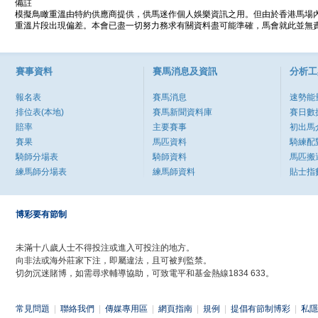
備註
模擬鳥瞰重溫由特約供應商提供，供馬迷作個人娛樂資訊之用。但由於香港馬場
重溫片段出現偏差。本會已盡一切努力務求有關資料盡可能準確，馬會就此並無責
賽事資料
賽馬消息及資訊
分析工
報名表
賽馬消息
速勢能
排位表(本地)
賽馬新聞資料庫
賽日數
賠率
主要賽事
初出馬
賽果
馬匹資料
騎練配
騎師分場表
騎師資料
馬匹搬
練馬師分場表
練馬師資料
貼士指
博彩要有節制
未滿十八歲人士不得投注或進入可投注的地方。
向非法或海外莊家下注，即屬違法，且可被判監禁。
切勿沉迷賭博，如需尋求輔導協助，可致電平和基金熱線1834 633。
常見問題
|
聯絡我們
|
傳媒專用區
|
網頁指南
|
規例
|
提倡有節制博彩
|
私隱