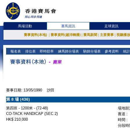
馬場活動
賽馬資訊
足球資訊
賽事資料(本地)
|
賽事資料(越洋轉播)
|
賽馬新聞
|
主要賽事
|
視聽播
報名表
排位表
即時賠率
練馬師分場表
騎師分場表
參考資料
統計
賽事日期: 13/05/1990 沙田
第 8 場 (436)
第四班 - 1200米 - (72-48)
場地狀況
CO-TACK HANDICAP (SEC 2)
賽道 :
HK$ 210,000
時間 :
分段時間