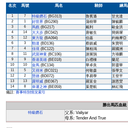
名次
馬號
馬名
騎師
練馬
1
7
特級鑽石
(BG313)
魯賓遜
甘光達
2
1
好世界
(BG290)
蒲樹華
陳毓麟
3
6
馬戲
(BG217)
戴利
歐金洪
4
14
大大步
(BC042)
唐敏生
簡炳墀
5
12
東方龍
(BA094)
伯嘉
約翰摩亞
6
3
勁達
(BD136)
蔡鎮威
朱寶明
7
4
佳境
(BC122)
陳柏鴻
羅國洲
8
11
武當神童
(BC106)
謝展鵠
方祿麟
9
9
香港英雄
(BE018)
白禮棟
蘭尼
10
10
金馬
(BC134)
華卓良
郭靈華
11
5
又得米
(BC021)
何敬森
張學文
12
2
慧德
(BD072)
李易學
王登平
13
13
露明威
(BE067)
羅富全
謝恩爕
14
8
幸運之神
(BE059)
葉楚航
林紅飛
備註:
賽事特別情況索引
勝出馬匹血統
父系: Valiyar
特級鑽石
母系: Tender And True