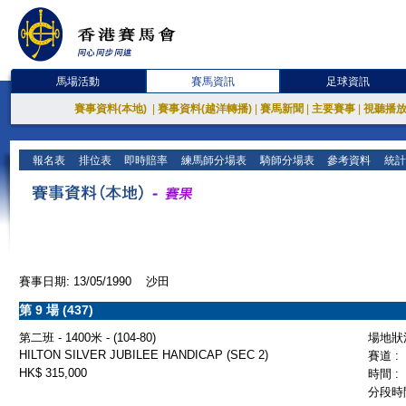
馬場活動
賽馬資訊
足球資訊
賽事資料(本地)
|
賽事資料(越洋轉播)
|
賽馬新聞
|
主要賽事
|
視聽播
報名表
排位表
即時賠率
練馬師分場表
騎師分場表
參考資料
統計
賽事日期: 13/05/1990 沙田
第 9 場 (437)
第二班 - 1400米 - (104-80)
場地狀況
HILTON SILVER JUBILEE HANDICAP (SEC 2)
賽道 :
HK$ 315,000
時間 :
分段時間