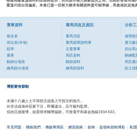
模擬鳥瞰重溫由特約供應商提供，供馬迷作個人娛樂資訊之用。但由於香港馬場
重溫片段出現偏差。本會已盡一切努力務求有關資料盡可能準確，馬會就此並無責
賽事資料
賽馬消息及資訊
分析工
報名表
賽馬消息
速勢能
排位表(本地)
賽馬新聞資料庫
賽日數
賠率
主要賽事
初出馬
賽果
馬匹資料
騎練配
騎師分場表
騎師資料
馬匹搬
練馬師分場表
練馬師資料
貼士指
博彩要有節制
未滿十八歲人士不得投注或進入可投注的地方。
向非法或海外莊家下注，即屬違法，且可被判監禁。
切勿沉迷賭博，如需尋求輔導協助，可致電平和基金熱線1834 633。
常見問題
|
聯絡我們
|
傳媒專用區
|
網頁指南
|
規例
|
提倡有節制博彩
|
私隱