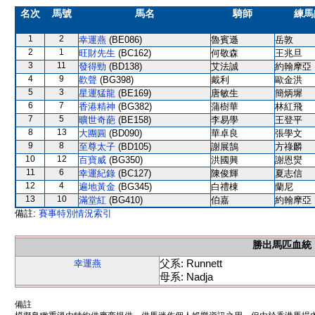
名次
馬號
馬名
騎師
練馬
1
2
幸運燕
(BE086)
魯賓遜
岳敦
2
1
旺財先生
(BC162)
何敬森
王兆旦
3
11
發得勁
(BD138)
艾法誠
約翰摩亞
4
9
歡聲
(BG398)
戴利
歐金洪
5
3
星運猛龍
(BE169)
唐敏生
簡炳墀
6
7
香港精神
(BG382)
蒲樹華
林紅飛
7
5
曠世奇葩
(BE158)
李易學
王登平
8
13
大團圓
(BD090)
華卓良
張學文
9
8
至尊太子
(BD105)
謝展鵠
方祿麟
10
12
百寶威
(BG350)
洪國興
謝恩爕
11
6
幸運紀錄
(BC127)
陳俊輝
夏志信
12
4
遍地黃金
(BG345)
白禮棟
蘭尼
13
10
滿堂紅
(BG410)
伯嘉
約翰摩亞
備註:
賽事特別情況索引
勝出馬匹血統
父系: Runnett
幸運燕
母系: Nadja
備註