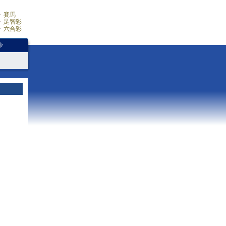
賽馬
足智彩
六合彩
少