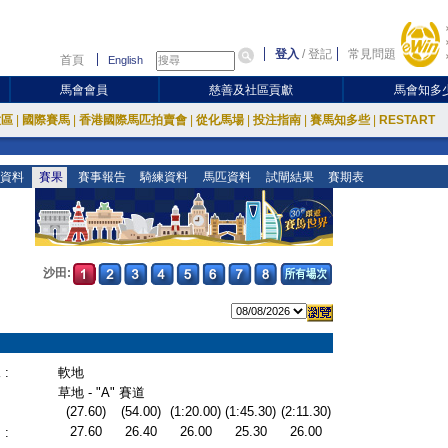
登入
/
登記
常見問題
首頁
English
馬會會員
慈善及社區貢獻
馬會知多
放區
|
國際賽馬
|
香港國際馬匹拍賣會
|
從化馬場
|
投注指南
|
賽馬知多些
|
RESTART
資料
賽果
賽事報告
騎練資料
馬匹資料
試閘結果
賽期表
沙田:
:
軟地
草地 - "A" 賽道
(27.60)
(54.00)
(1:20.00)
(1:45.30)
(2:11.30)
27.60
26.40
26.00
25.30
26.00
: