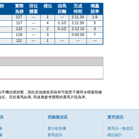
師
實際
排位
檔位
頭馬
完成
獨贏
負磅
體重
距離
時間
賠率
127
---
1
---
2:11.30
1.9
117
---
4
1-1/2
2:11.50
5
132
---
2
5-1/2
2:12.10
3
129
---
3
0:00.00
7
111
---
1
---
---
---
內手機信號頻繁，因此其他接收系統有可能受干擾而令模擬鳥瞰
任。至於賽馬結果, 馬迷應參考實際的賽馬片段為準。
具
視聽播放區
實用資訊
量
賽日收音機
賽馬日一般資訊
據
賽馬節目
檔位統計