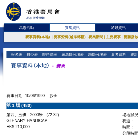
馬場活動
賽馬資訊
足球資訊
賽事資料(本地)
|
賽事資料(越洋轉播)
|
賽馬新聞
|
主要賽事
|
視聽播
報名表
排位表
即時賠率
練馬師分場表
騎師分場表
參考資料
統計
賽事日期: 10/06/1990 沙田
第 1 場 (480)
第四、五班 - 2000米 - (72-32)
場地狀況 
GLENARY HANDICAP
賽道 :
HK$ 210,000
時間 :
分段時間 