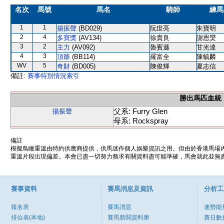
名次
馬號
馬名
騎師
練馬
1
1
揚振聲
(BD029)
阮世亮
朱寶明
2
4
多寶獎
(AV134)
徐貴良
謝恩爕
3
2
主力
(AV092)
魯賓遜
甘光達
4
3
頂爺
(BB114)
羅富全
陳毓麟
WV
5
奇財
(BD005)
陳俊輝
夏志信
備註:
賽事特別情況索引
勝出馬匹血統
父系: Furry Glen
揚振聲
母系: Rockspray
備註
模擬鳥瞰重溫由特約供應商提供，供馬迷作個人娛樂資訊之用。但由於香港馬場
重溫片段出現偏差。本會已盡一切努力務求有關資料盡可能準確，馬會就此並無責
賽事資料
賽馬消息及資訊
分析工
報名表
賽馬消息
速勢能
排位表(本地)
賽馬新聞資料庫
賽日數