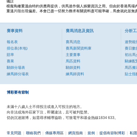
備註
模擬鳥瞰重溫由特約供應商提供，供馬迷作個人娛樂資訊之用。但由於香港馬場
重溫片段出現偏差。本會已盡一切努力務求有關資料盡可能準確，馬會就此並無責
賽事資料
賽馬消息及資訊
分析工
報名表
賽馬消息
速勢能
排位表(本地)
賽馬新聞資料庫
賽日數
賠率
主要賽事
初出馬
賽果
馬匹資料
騎練配
騎師分場表
騎師資料
馬匹搬
練馬師分場表
練馬師資料
貼士指
博彩要有節制
未滿十八歲人士不得投注或進入可投注的地方。
向非法或海外莊家下注，即屬違法，且可被判監禁。
切勿沉迷賭博，如需尋求輔導協助，可致電平和基金熱線1834 633。
常見問題
|
聯絡我們
|
傳媒專用區
|
網頁指南
|
規例
|
提倡有節制博彩
|
私隱