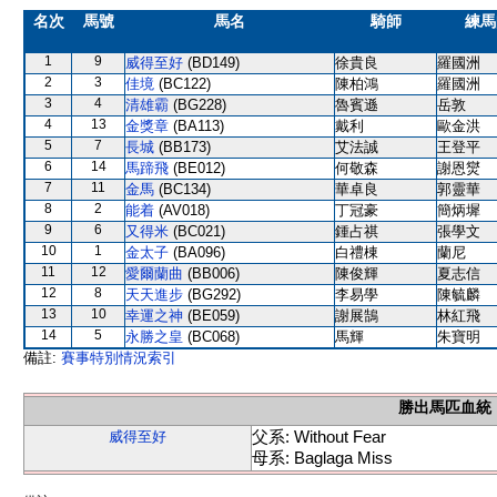
名次
馬號
馬名
騎師
練馬
1
9
威得至好
(BD149)
徐貴良
羅國洲
2
3
佳境
(BC122)
陳柏鴻
羅國洲
3
4
清雄霸
(BG228)
魯賓遜
岳敦
4
13
金獎章
(BA113)
戴利
歐金洪
5
7
長城
(BB173)
艾法誠
王登平
6
14
馬蹄飛
(BE012)
何敬森
謝恩爕
7
11
金馬
(BC134)
華卓良
郭靈華
8
2
能着
(AV018)
丁冠豪
簡炳墀
9
6
又得米
(BC021)
鍾占祺
張學文
10
1
金太子
(BA096)
白禮棟
蘭尼
11
12
愛爾蘭曲
(BB006)
陳俊輝
夏志信
12
8
天天進步
(BG292)
李易學
陳毓麟
13
10
幸運之神
(BE059)
謝展鵠
林紅飛
14
5
永勝之皇
(BC068)
馬輝
朱寶明
備註:
賽事特別情況索引
勝出馬匹血統
父系: Without Fear
威得至好
母系: Baglaga Miss