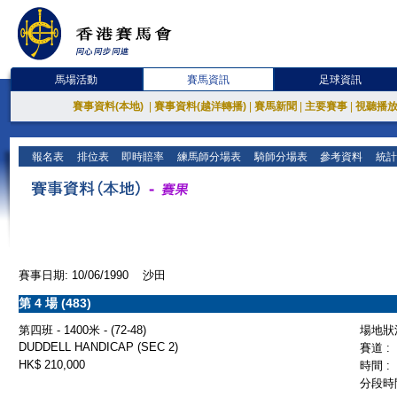
馬場活動
賽馬資訊
足球資訊
賽事資料(本地)
|
賽事資料(越洋轉播)
|
賽馬新聞
|
主要賽事
|
視聽播
報名表
排位表
即時賠率
練馬師分場表
騎師分場表
參考資料
統計
賽事日期: 10/06/1990 沙田
第 4 場 (483)
第四班 - 1400米 - (72-48)
場地狀況
DUDDELL HANDICAP (SEC 2)
賽道 :
HK$ 210,000
時間 :
分段時間