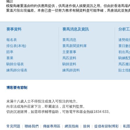
備註
模擬鳥瞰重溫由特約供應商提供，供馬迷作個人娛樂資訊之用。但由於香港馬場
重溫片段出現偏差。本會已盡一切努力務求有關資料盡可能準確，馬會就此並無責
賽事資料
賽馬消息及資訊
分析工
報名表
賽馬消息
速勢能
排位表(本地)
賽馬新聞資料庫
賽日數
賠率
主要賽事
初出馬
賽果
馬匹資料
騎練配
騎師分場表
騎師資料
馬匹搬
練馬師分場表
練馬師資料
貼士指
博彩要有節制
未滿十八歲人士不得投注或進入可投注的地方。
向非法或海外莊家下注，即屬違法，且可被判監禁。
切勿沉迷賭博，如需尋求輔導協助，可致電平和基金熱線1834 633。
常見問題
|
聯絡我們
|
傳媒專用區
|
網頁指南
|
規例
|
提倡有節制博彩
|
私隱