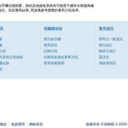
內手機信號頻繁，因此其他接收系統有可能受干擾而令模擬鳥瞰
任。至於賽馬結果, 馬迷應參考實際的賽馬片段為準。
具
視聽播放區
實用資訊
量
賽日收音機
賽馬日一般資訊
據
賽馬節目
檔位統計
介紹
試閘片段
騎師王統計
對及初岀馬成績
自購馬來港前賽事片段
靈活玩
遷紀錄
賽馬娛樂新聞
傳媒專用區
數
條款
|
免責聲明
|
網絡保安
版權所有 不得轉載 © 2000