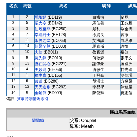
名次
馬號
馬名
騎師
練馬
1
2
驊騮勁
(BD119)
白禮棟
蘭尼
2
5
聖火令
(BD142)
馬佳善
王兆旦
3
3
仙履至尊
(BG250)
戴利
歐金洪
4
7
幸運爵士
(BE128)
徐貴良
賓康
5
11
永勝之皇
(BC068)
艾法誠
白理維
6
14
麒麟至尊
(BE033)
馬泰斯
許怡
7
10
忠信
(BB011)
魯賓遜
岳敦
8
9
急先鋒
(BC019)
何敬森
張學文
9
13
勝在開心
(BG221)
謝偉豪
羅國洲
10
4
美妙龍
(BE056)
唐敏生
甘光達
11
1
祿中寶
(BE165)
丁冠豪
簡炳墀
12
6
逍遙
(BG280)
胡活士
方祿麟
13
12
天天進步
(BG292)
李易學
陳毓麟
14
8
金鎗俠
(BD009)
陳俊輝
夏志信
備註:
賽事特別情況索引
勝出馬匹血統
父系: Couplet
驊騮勁
母系: Meath