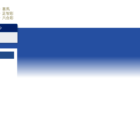
賽馬
足智彩
六合彩
少