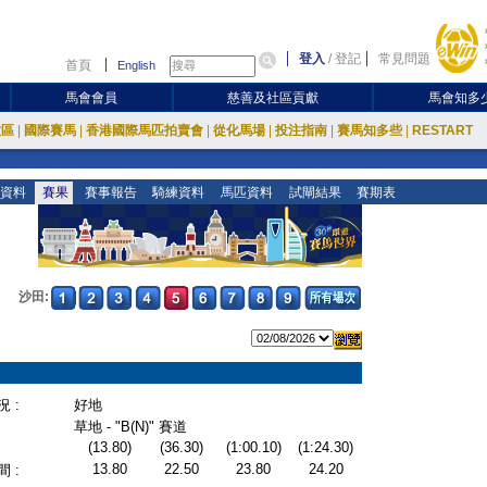
登入
/
登記
常見問題
首頁
English
馬會會員
慈善及社區貢獻
馬會知多
放區
|
國際賽馬
|
香港國際馬匹拍賣會
|
從化馬場
|
投注指南
|
賽馬知多些
|
RESTART
資料
賽果
賽事報告
騎練資料
馬匹資料
試閘結果
賽期表
沙田:
 :
好地
草地 - "B(N)" 賽道
(13.80)
(36.30)
(1:00.10)
(1:24.30)
13.80
22.50
23.80
24.20
 :