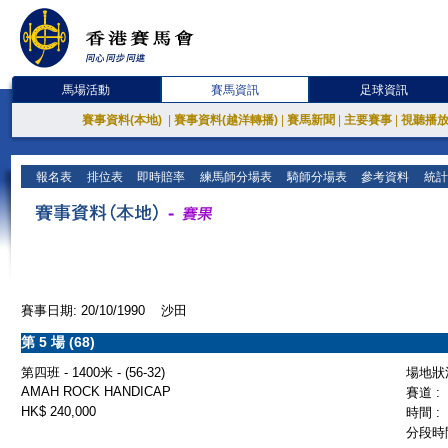
馬場活動
賽馬資訊
足球資訊
賽事資料(本地)
|
賽事資料(越洋轉播)
|
賽馬新聞
|
主要賽事
|
視聽播
報名表
排位表
即時賠率
練馬師分場表
騎師分場表
參考資料
統計
賽事日期: 20/10/1990 沙田
第 5 場 (68)
第四班 - 1400米 - (56-32)
場地狀況
AMAH ROCK HANDICAP
賽道 :
HK$ 240,000
時間 :
分段時間