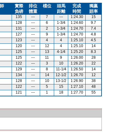
師
實際
排位
檔位
頭馬
完成
獨贏
負磅
體重
距離
時間
賠率
135
---
7
---
1:24.30
15
128
---
6
1-3/4
1:24.60
9.7
131
---
2
1-3/4
1:24.70
7.4
127
---
9
1-3/4
1:24.70
4.8
123
---
4
4
1:25.10
4.5
120
---
12
4
1:25.10
14
125
---
13
4-1/4
1:25.20
8.3
125
---
11
9
1:26.00
28
122
---
3
10
1:26.20
22
129
---
8
11-1/4
1:26.50
14
134
---
14
12-1/2
1:26.70
12
128
---
10
13-1/2
1:26.90
38
122
---
5
15
1:27.10
48
121
---
1
18
1:27.70
55