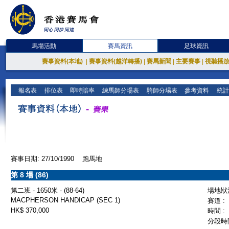
馬場活動
賽馬資訊
足球資訊
賽事資料(本地)
|
賽事資料(越洋轉播)
|
賽馬新聞
|
主要賽事
|
視聽播
報名表
排位表
即時賠率
練馬師分場表
騎師分場表
參考資料
統計
賽事日期: 27/10/1990 跑馬地
第 8 場 (86)
第二班 - 1650米 - (88-64)
場地狀況
MACPHERSON HANDICAP (SEC 1)
賽道 :
HK$ 370,000
時間 :
分段時間