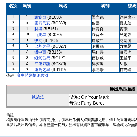
名次
馬號
馬名
騎師
練馬
1
1
凱旋燈
(BE030)
梁立德
約翰摩亞
2
5
國泰民安
(BG363)
伯嘉
夏志信
3
4
財得
(BE151)
徐貴良
賓康
4
10
百樂星
(BD070)
羅富全
吳定強
5
9
快勁
(BE103)
唐敏生
簡炳墀
6
3
巴基之星
(BG327)
謝展鵠
方祿麟
7
7
鑽中寶
(BB133)
馬佳善
羅國洲
8
6
銀鬃烈馬
(BC119)
蔡鎮威
王登平
9
2
幸運威龍
(BG379)
魯賓遜
岳敦
10
8
運高之星
(BH149)
李易學
甘光達
備註:
賽事特別情況索引
勝出馬匹血統
父系: On Your Mark
凱旋燈
母系: Furry Beret
備註
模擬鳥瞰重溫由特約供應商提供，供馬迷作個人娛樂資訊之用。但由於香港馬場
重溫片段出現偏差。本會已盡一切努力務求有關資料盡可能準確，馬會就此並無責