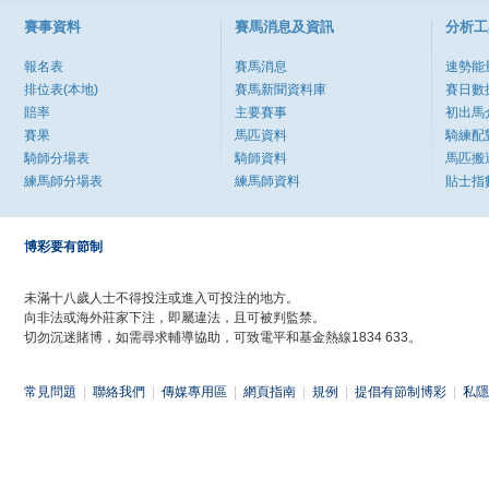
賽事資料
賽馬消息及資訊
分析工
報名表
賽馬消息
速勢能
排位表(本地)
賽馬新聞資料庫
賽日數
賠率
主要賽事
初出馬
賽果
馬匹資料
騎練配
騎師分場表
騎師資料
馬匹搬
練馬師分場表
練馬師資料
貼士指
博彩要有節制
未滿十八歲人士不得投注或進入可投注的地方。
向非法或海外莊家下注，即屬違法，且可被判監禁。
切勿沉迷賭博，如需尋求輔導協助，可致電平和基金熱線1834 633。
常見問題
|
聯絡我們
|
傳媒專用區
|
網頁指南
|
規例
|
提倡有節制博彩
|
私隱