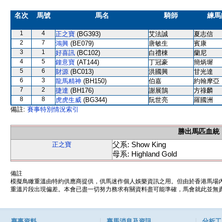
名次
馬號
馬名
騎師
練馬
1
4
正之寶
(BG393)
艾法誠
夏志信
2
7
鴻興
(BE079)
唐敏生
賓康
3
1
好喜訊
(BC102)
白禮棟
蘭尼
4
5
鐘意寶
(AT144)
丁冠豪
簡炳墀
5
6
財源
(BC013)
洪國興
甘光達
6
3
龍馬精神
(BH150)
伯嘉
約翰摩亞
7
2
捷達
(BH176)
謝展鵠
方祿麟
8
8
虎虎生威
(BG344)
阮世亮
羅國洲
備註:
賽事特別情況索引
勝出馬匹血統
父系: Show King
正之寶
母系: Highland Gold
備註
模擬鳥瞰重溫由特約供應商提供，供馬迷作個人娛樂資訊之用。但由於香港馬場
重溫片段出現偏差。本會已盡一切努力務求有關資料盡可能準確，馬會就此並無責
賽事資料
賽馬消息及資訊
分析工