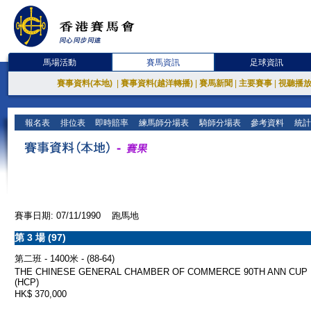
馬場活動
賽馬資訊
足球資訊
賽事資料(本地)
|
賽事資料(越洋轉播)
|
賽馬新聞
|
主要賽事
|
視聽播
報名表
排位表
即時賠率
練馬師分場表
騎師分場表
參考資料
統計
賽事日期: 07/11/1990 跑馬地
第 3 場 (97)
第二班 - 1400米 - (88-64)
THE CHINESE GENERAL CHAMBER OF COMMERCE 90TH ANN CUP
(HCP)
HK$ 370,000