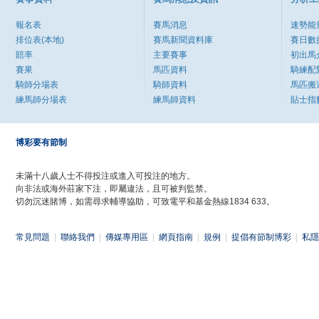
報名表
賽馬消息
速勢能
排位表(本地)
賽馬新聞資料庫
賽日數
賠率
主要賽事
初出馬
賽果
馬匹資料
騎練配
騎師分場表
騎師資料
馬匹搬
練馬師分場表
練馬師資料
貼士指
博彩要有節制
未滿十八歲人士不得投注或進入可投注的地方。
向非法或海外莊家下注，即屬違法，且可被判監禁。
切勿沉迷賭博，如需尋求輔導協助，可致電平和基金熱線1834 633。
常見問題
|
聯絡我們
|
傳媒專用區
|
網頁指南
|
規例
|
提倡有節制博彩
|
私隱