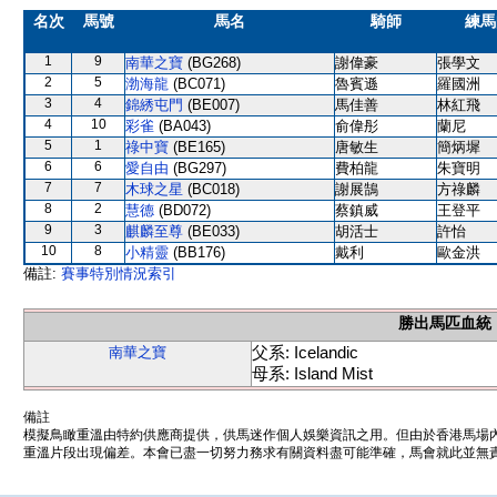
名次
馬號
馬名
騎師
練馬
1
9
南華之寶
(BG268)
謝偉豪
張學文
2
5
渤海龍
(BC071)
魯賓遜
羅國洲
3
4
錦綉屯門
(BE007)
馬佳善
林紅飛
4
10
彩雀
(BA043)
俞偉彤
蘭尼
5
1
祿中寶
(BE165)
唐敏生
簡炳墀
6
6
愛自由
(BG297)
費柏龍
朱寶明
7
7
木球之星
(BC018)
謝展鵠
方祿麟
8
2
慧德
(BD072)
蔡鎮威
王登平
9
3
麒麟至尊
(BE033)
胡活士
許怡
10
8
小精靈
(BB176)
戴利
歐金洪
備註:
賽事特別情況索引
勝出馬匹血統
父系: Icelandic
南華之寶
母系: Island Mist
備註
模擬鳥瞰重溫由特約供應商提供，供馬迷作個人娛樂資訊之用。但由於香港馬場
重溫片段出現偏差。本會已盡一切努力務求有關資料盡可能準確，馬會就此並無責