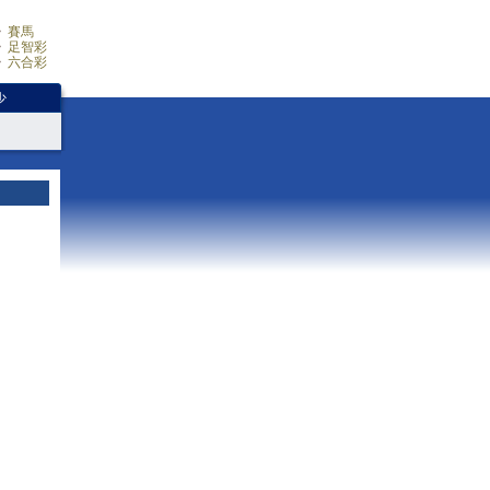
賽馬
足智彩
六合彩
少