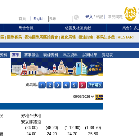
登入
/
登記
常見問題
首頁
English
馬會會員
慈善及社區貢獻
馬會知多
放區
|
國際賽馬
|
香港國際馬匹拍賣會
|
從化馬場
|
投注指南
|
賽馬知多些
|
RESTART
資料
賽果
賽事報告
騎練資料
馬匹資料
試閘結果
賽期表
跑馬地:
 :
好地至快地
安妥膠跑道
(24.00)
(48.20)
(1:12.90)
(1:38.70)
24.00
24.20
24.70
25.80
 :