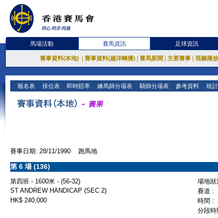
馬場活動
賽馬資訊
足球資訊
賽事資料(本地)
|
賽事資料(越洋轉播)
|
賽馬新聞
|
主要賽事
|
視聽播
報名表
排位表
即時賠率
練馬師分場表
騎師分場表
參考資料
統計
賽事日期: 28/11/1990 跑馬地
第 6 場 (136)
第四班 - 1600米 - (56-32)
場地狀況
ST ANDREW HANDICAP (SEC 2)
賽道 :
HK$ 240,000
時間 :
分段時間