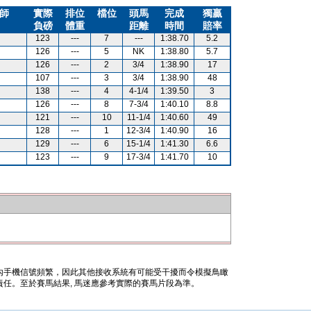
師
實際
排位
檔位
頭馬
完成
獨贏
負磅
體重
距離
時間
賠率
123
---
7
---
1:38.70
5.2
126
---
5
NK
1:38.80
5.7
126
---
2
3/4
1:38.90
17
107
---
3
3/4
1:38.90
48
138
---
4
4-1/4
1:39.50
3
126
---
8
7-3/4
1:40.10
8.8
121
---
10
11-1/4
1:40.60
49
128
---
1
12-3/4
1:40.90
16
129
---
6
15-1/4
1:41.30
6.6
123
---
9
17-3/4
1:41.70
10
內手機信號頻繁，因此其他接收系統有可能受干擾而令模擬鳥瞰
任。至於賽馬結果, 馬迷應參考實際的賽馬片段為準。