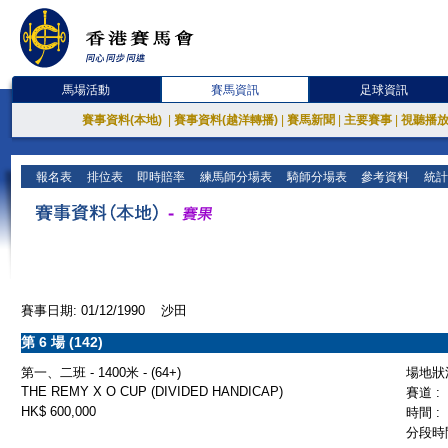
馬場活動
賽馬資訊
足球資訊
賽事資料(本地)
|
賽事資料(越洋轉播)
|
賽馬新聞
|
主要賽事
|
視聽播
報名表
排位表
即時賠率
練馬師分場表
騎師分場表
參考資料
統計
賽事日期: 01/12/1990 沙田
第 6 場 (142)
第一、二班 - 1400米 - (64+)
場地狀況
THE REMY X O CUP (DIVIDED HANDICAP)
賽道 :
HK$ 600,000
時間 :
分段時間