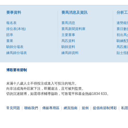
賽事資料
賽馬消息及資訊
分析工
報名表
賽馬消息
速勢能
排位表(本地)
賽馬新聞資料庫
賽日數
賠率
主要賽事
初出馬
賽果
馬匹資料
騎練配
騎師分場表
騎師資料
馬匹搬
練馬師分場表
練馬師資料
貼士指
博彩要有節制
未滿十八歲人士不得投注或進入可投注的地方。
向非法或海外莊家下注，即屬違法，且可被判監禁。
切勿沉迷賭博，如需尋求輔導協助，可致電平和基金熱線1834 633。
常見問題
|
聯絡我們
|
傳媒專用區
|
網頁指南
|
規例
|
提倡有節制博彩
|
私隱