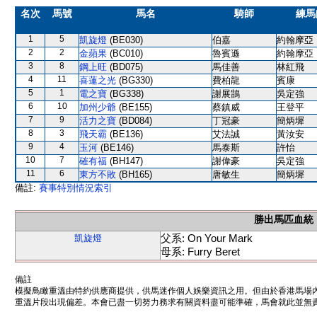
名次
馬號
馬名
騎師
練馬
1
5
凱旋燈
(BE030)
伯嘉
約翰摩亞
2
2
金蘋果
(BC010)
魯賓遜
約翰摩亞
3
8
鋼上旺
(BD075)
馬佳善
林紅飛
4
11
喜蓮之光
(BG330)
費柏龍
賓康
5
1
電之寶
(BG338)
謝展鵠
吳定強
6
10
加州少爺
(BE155)
蔡鎮威
王登平
7
9
活力之寶
(BD084)
丁冠豪
簡炳墀
8
3
飛天霸
(BE136)
艾法誠
黃汝安
9
4
玉河
(BE146)
馬泰斯
許怡
10
7
確有福
(BH147)
謝偉豪
吳定強
11
6
東方不敗
(BH165)
唐敏生
簡炳墀
備註:
賽事特別情況索引
勝出馬匹血統
父系: On Your Mark
凱旋燈
母系: Furry Beret
備註
模擬鳥瞰重溫由特約供應商提供，供馬迷作個人娛樂資訊之用。但由於香港馬場
重溫片段出現偏差。本會已盡一切努力務求有關資料盡可能準確，馬會就此並無責