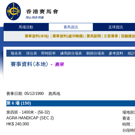
馬場活動
賽馬資訊
足球資訊
賽事資料(本地)
|
賽事資料(越洋轉播)
|
賽馬新聞
|
主要賽事
|
視聽播
報名表
排位表
即時賠率
練馬師分場表
騎師分場表
參考資料
統計
賽事日期: 05/12/1990 跑馬地
第 6 場 (150)
第四班 - 1400米 - (56-32)
場地狀況
AGRA HANDICAP (SEC 2)
賽道 :
HK$ 240,000
時間 :
分段時間