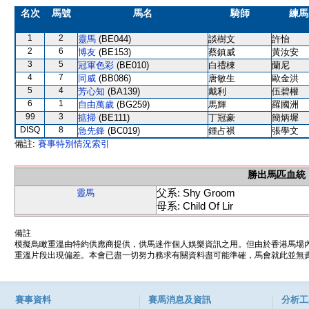
名次
馬號
馬名
騎師
練馬
1
2
靈馬
(BE044)
談樹文
許怡
2
6
博友
(BE153)
蔡鎮威
黃汝安
3
5
冠軍色彩
(BE010)
白禮棟
蘭尼
4
7
同威
(BB086)
唐敏生
歐金洪
5
4
芳心知
(BA139)
戴利
伍碧權
6
1
自由萬歲
(BG259)
馬輝
羅國洲
99
3
掂掃
(BE111)
丁冠豪
簡炳墀
DISQ
8
急先鋒
(BC019)
鍾占祺
張學文
備註:
賽事特別情況索引
勝出馬匹血統
父系: Shy Groom
靈馬
母系: Child Of Lir
備註
模擬鳥瞰重溫由特約供應商提供，供馬迷作個人娛樂資訊之用。但由於香港馬場
重溫片段出現偏差。本會已盡一切努力務求有關資料盡可能準確，馬會就此並無責
賽事資料
賽馬消息及資訊
分析工