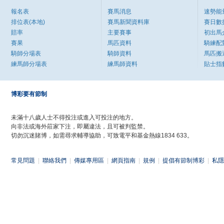
報名表
賽馬消息
速勢能
排位表(本地)
賽馬新聞資料庫
賽日數
賠率
主要賽事
初出馬
賽果
馬匹資料
騎練配
騎師分場表
騎師資料
馬匹搬
練馬師分場表
練馬師資料
貼士指
博彩要有節制
未滿十八歲人士不得投注或進入可投注的地方。
向非法或海外莊家下注，即屬違法，且可被判監禁。
切勿沉迷賭博，如需尋求輔導協助，可致電平和基金熱線1834 633。
常見問題
|
聯絡我們
|
傳媒專用區
|
網頁指南
|
規例
|
提倡有節制博彩
|
私隱