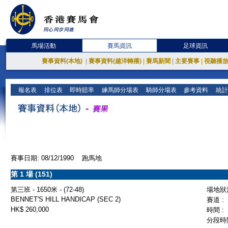
馬場活動
賽馬資訊
足球資訊
賽事資料(本地)
|
賽事資料(越洋轉播)
|
賽馬新聞
|
主要賽事
|
視聽播
報名表
排位表
即時賠率
練馬師分場表
騎師分場表
參考資料
統計
賽事日期: 08/12/1990 跑馬地
第 1 場 (151)
第三班 - 1650米 - (72-48)
場地狀況
BENNET'S HILL HANDICAP (SEC 2)
賽道 :
HK$ 260,000
時間 :
分段時間