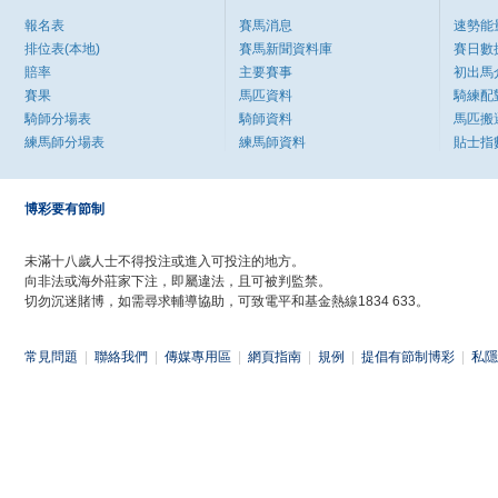
報名表
賽馬消息
速勢能
排位表(本地)
賽馬新聞資料庫
賽日數
賠率
主要賽事
初出馬
賽果
馬匹資料
騎練配
騎師分場表
騎師資料
馬匹搬
練馬師分場表
練馬師資料
貼士指
博彩要有節制
未滿十八歲人士不得投注或進入可投注的地方。
向非法或海外莊家下注，即屬違法，且可被判監禁。
切勿沉迷賭博，如需尋求輔導協助，可致電平和基金熱線1834 633。
常見問題
|
聯絡我們
|
傳媒專用區
|
網頁指南
|
規例
|
提倡有節制博彩
|
私隱