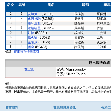
名次
馬號
馬名
騎師
練馬
1
7
友誼第一
(BE108)
馬佳善
羅國洲
2
2
永勝神駒
(BG366)
唐敏生
簡炳墀
3
6
勝利風範
(BH152)
陳俊輝
約翰摩亞
4
3
永勝福星
(BG326)
馬泰斯
許怡
5
8
好掂
(BA021)
談樹文
甘光達
6
5
風火輪
(BD071)
魯賓遜
岳敦
7
1
金電威
(BH129)
何敬森
黃汝安
8
4
獵金
(BG403)
謝展鵠
方祿麟
備註:
賽事特別情況索引
勝出馬匹血統
父系: Mussorgsky
友誼第一
母系: Silver Touch
備註
模擬鳥瞰重溫由特約供應商提供，供馬迷作個人娛樂資訊之用。但由於香港馬場
重溫片段出現偏差。本會已盡一切努力務求有關資料盡可能準確，馬會就此並無責
賽事資料
賽馬消息及資訊
分析工