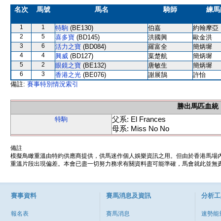
名次
馬號
馬名
騎師
練馬
1
1
特駒
(BE130)
伯嘉
約翰摩亞
2
5
喜多寶
(BD145)
洪國興
歐金洪
3
6
活力之寶
(BD084)
羅富全
簡炳墀
4
4
興威
(BD127)
葉楚航
簡炳墀
5
2
眼鏡之寶
(BE132)
唐敏生
簡炳墀
6
3
香港之光
(BE076)
謝展鵠
許怡
備註:
賽事特別情況索引
勝出馬匹血統
父系: El Frances
特駒
母系: Miss No No
備註
模擬鳥瞰重溫由特約供應商提供，供馬迷作個人娛樂資訊之用。但由於香港馬場
重溫片段出現偏差。本會已盡一切努力務求有關資料盡可能準確，馬會就此並無責
賽事資料
賽馬消息及資訊
分析工
報名表
賽馬消息
速勢能