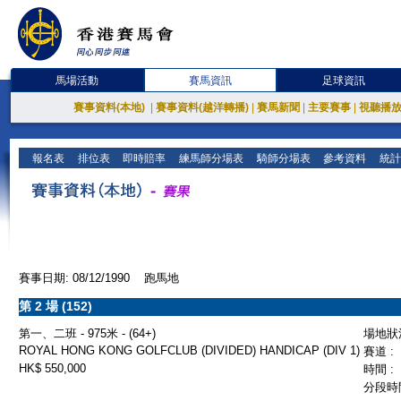
馬場活動
賽馬資訊
足球資訊
賽事資料(本地)
|
賽事資料(越洋轉播)
|
賽馬新聞
|
主要賽事
|
視聽播
報名表
排位表
即時賠率
練馬師分場表
騎師分場表
參考資料
統計
賽事日期: 08/12/1990 跑馬地
第 2 場 (152)
第一、二班 - 975米 - (64+)
場地狀況
ROYAL HONG KONG GOLFCLUB (DIVIDED) HANDICAP (DIV 1)
賽道 :
HK$ 550,000
時間 :
分段時間