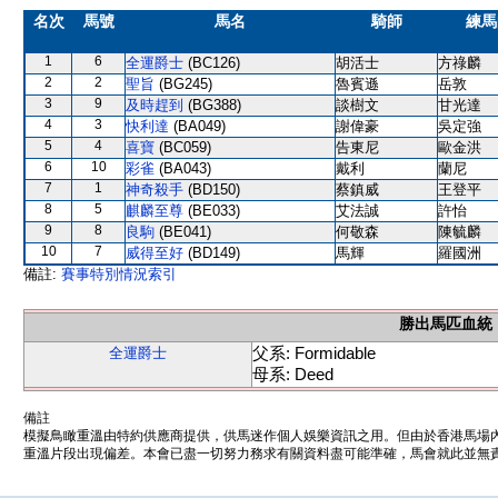
名次
馬號
馬名
騎師
練馬
1
6
全運爵士
(BC126)
胡活士
方祿麟
2
2
聖旨
(BG245)
魯賓遜
岳敦
3
9
及時趕到
(BG388)
談樹文
甘光達
4
3
快利達
(BA049)
謝偉豪
吳定強
5
4
喜寶
(BC059)
告東尼
歐金洪
6
10
彩雀
(BA043)
戴利
蘭尼
7
1
神奇殺手
(BD150)
蔡鎮威
王登平
8
5
麒麟至尊
(BE033)
艾法誠
許怡
9
8
良駒
(BE041)
何敬森
陳毓麟
10
7
威得至好
(BD149)
馬輝
羅國洲
備註:
賽事特別情況索引
勝出馬匹血統
父系: Formidable
全運爵士
母系: Deed
備註
模擬鳥瞰重溫由特約供應商提供，供馬迷作個人娛樂資訊之用。但由於香港馬場
重溫片段出現偏差。本會已盡一切努力務求有關資料盡可能準確，馬會就此並無責