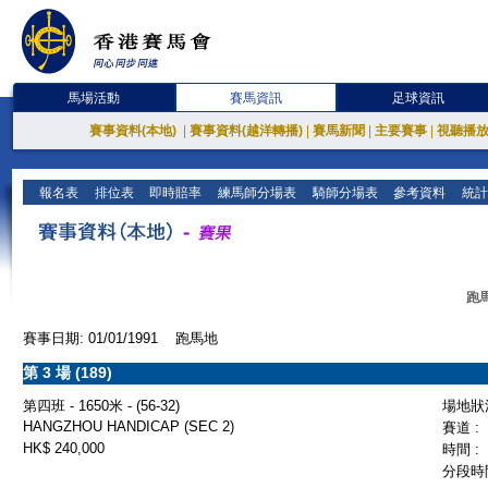
馬場活動
賽馬資訊
足球資訊
賽事資料(本地)
|
賽事資料(越洋轉播)
|
賽馬新聞
|
主要賽事
|
視聽播
報名表
排位表
即時賠率
練馬師分場表
騎師分場表
參考資料
統計
跑馬
賽事日期: 01/01/1991 跑馬地
第 3 場 (189)
第四班 - 1650米 - (56-32)
場地狀況
HANGZHOU HANDICAP (SEC 2)
賽道 :
HK$ 240,000
時間 :
分段時間