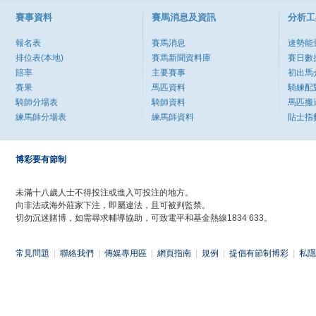
賽事資料
賽馬消息及資訊
分析工
報名表
賽馬消息
速勢能
排位表(本地)
賽馬新聞資料庫
賽日數
賠率
主要賽事
初出馬
賽果
馬匹資料
騎練配
騎師分場表
騎師資料
馬匹搬
練馬師分場表
練馬師資料
貼士指
博彩要有節制
未滿十八歲人士不得投注或進入可投注的地方。
向非法或海外莊家下注，即屬違法，且可被判監禁。
切勿沉迷賭博，如需尋求輔導協助，可致電平和基金熱線1834 633。
常見問題
|
聯絡我們
|
傳媒專用區
|
網頁指南
|
規例
|
提倡有節制博彩
|
私隱