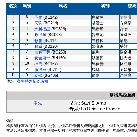
名次
馬號
馬名
騎師
練馬
1
6
爭先
(BE142)
唐敏生
簡炳墀
2
5
天駒
(BG214)
胡活士
方祿麟
3
4
永勝福星
(BG326)
馬泰斯
許怡
4
3
必得勝
(BC008)
告東尼
羅國洲
5
8
彩龍
(BC117)
白禮棟
蘭尼
6
11
獅威
(BB120)
魯賓遜
岳敦
7
7
仙履至尊
(BG250)
戴利
歐金洪
8
1
安全第一
(BH160)
洪國興
甘光達
9
10
福門
(BC167)
馬佳善
林紅飛
10
2
贏得威
(BD111)
馬輝
伍碧權
11
9
勁歌
(BG406)
伯嘉
約翰摩亞
備註:
賽事特別情況索引
勝出馬匹血統
父系: Sayf El Arab
爭先
母系: La Reine de France
備註
模擬鳥瞰重溫由特約供應商提供，供馬迷作個人娛樂資訊之用。但由於香港馬場
重溫片段出現偏差。本會已盡一切努力務求有關資料盡可能準確，馬會就此並無責