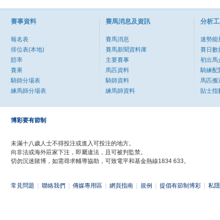
賽事資料
賽馬消息及資訊
分析工
報名表
賽馬消息
速勢能
排位表(本地)
賽馬新聞資料庫
賽日數
賠率
主要賽事
初出馬
賽果
馬匹資料
騎練配
騎師分場表
騎師資料
馬匹搬
練馬師分場表
練馬師資料
貼士指
博彩要有節制
未滿十八歲人士不得投注或進入可投注的地方。
向非法或海外莊家下注，即屬違法，且可被判監禁。
切勿沉迷賭博，如需尋求輔導協助，可致電平和基金熱線1834 633。
常見問題
|
聯絡我們
|
傳媒專用區
|
網頁指南
|
規例
|
提倡有節制博彩
|
私隱