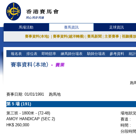
馬場活動
賽馬資訊
足球資訊
賽事資料(本地)
|
賽事資料(越洋轉播)
|
賽馬新聞
|
主要賽事
|
視聽播
報名表
排位表
即時賠率
練馬師分場表
騎師分場表
參考資料
統計
跑馬
賽事日期: 01/01/1991 跑馬地
第 5 場 (191)
第三班 - 1800米 - (72-48)
場地狀況 
AMOY HANDICAP (SEC 2)
賽道 :
HK$ 260,000
時間 :
分段時間 