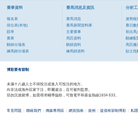
賽事資料
賽馬消息及資訊
分析工
報名表
賽馬消息
速勢能
排位表(本地)
賽馬新聞資料庫
賽日數
賠率
主要賽事
初出馬
賽果
馬匹資料
騎練配
騎師分場表
騎師資料
馬匹搬
練馬師分場表
練馬師資料
貼士指
博彩要有節制
未滿十八歲人士不得投注或進入可投注的地方。
向非法或海外莊家下注，即屬違法，且可被判監禁。
切勿沉迷賭博，如需尋求輔導協助，可致電平和基金熱線1834 633。
常見問題
|
聯絡我們
|
傳媒專用區
|
網頁指南
|
規例
|
提倡有節制博彩
|
私隱