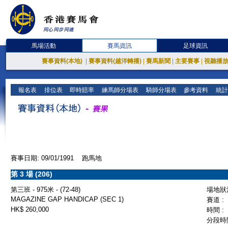
馬場活動
賽馬資訊
足球資訊
賽事資料(本地)
|
賽事資料(越洋轉播)
|
賽馬新聞
|
主要賽事
|
視聽播
報名表
排位表
即時賠率
練馬師分場表
騎師分場表
參考資料
統計
賽事日期: 09/01/1991 跑馬地
第 3 場 (206)
第三班 - 975米 - (72-48)
場地狀況
MAGAZINE GAP HANDICAP (SEC 1)
賽道 :
HK$ 260,000
時間 :
分段時間