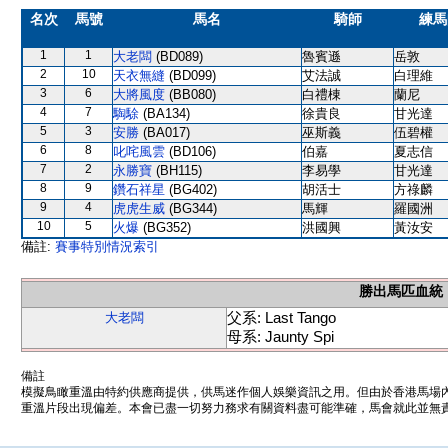
名次
馬號
馬名
騎師
練馬
1
1
大老闆
(BD089)
魯賓遜
岳敦
2
10
天衣無縫
(BD099)
艾法誠
白理維
3
6
大將風度
(BB080)
白禮棟
蘭尼
4
7
騊駼
(BA134)
徐貴良
甘光達
5
3
安勝
(BA017)
巫斯義
伍碧權
6
8
叱咤風雲
(BD106)
伯嘉
夏志信
7
2
永勝寶
(BH115)
李易學
甘光達
8
9
鑽石祥星
(BG402)
胡活士
方祿麟
9
4
虎虎生威
(BG344)
馬輝
羅國洲
10
5
火爆
(BG352)
洪國興
黃汝安
備註:
賽事特別情況索引
勝出馬匹血統
父系: Last Tango
大老闆
母系: Jaunty Spi
備註
模擬鳥瞰重溫由特約供應商提供，供馬迷作個人娛樂資訊之用。但由於香港馬場
重溫片段出現偏差。本會已盡一切努力務求有關資料盡可能準確，馬會就此並無責