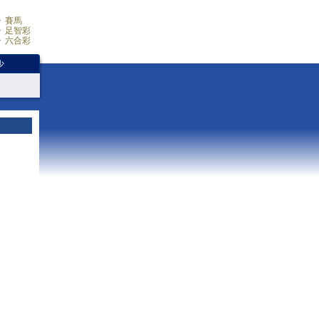
賽馬
足智彩
六合彩
少