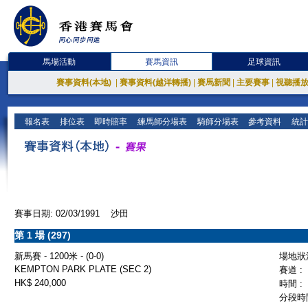
馬場活動
賽馬資訊
足球資訊
賽事資料(本地)
|
賽事資料(越洋轉播)
|
賽馬新聞
|
主要賽事
|
視聽播
報名表
排位表
即時賠率
練馬師分場表
騎師分場表
參考資料
統計
賽事日期: 02/03/1991 沙田
第 1 場 (297)
新馬賽 - 1200米 - (0-0)
場地狀況
KEMPTON PARK PLATE (SEC 2)
賽道 :
HK$ 240,000
時間 :
分段時間