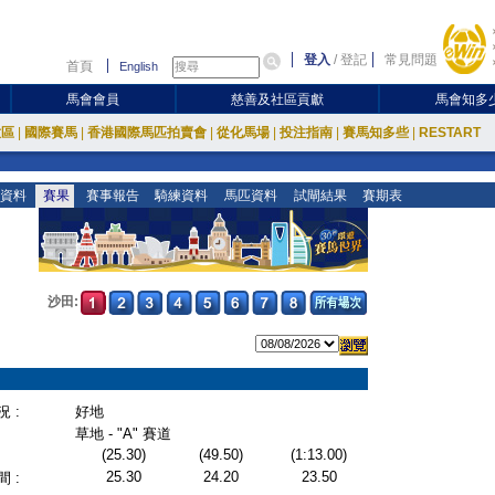
登入
/
登記
常見問題
首頁
English
馬會會員
慈善及社區貢獻
馬會知多
放區
|
國際賽馬
|
香港國際馬匹拍賣會
|
從化馬場
|
投注指南
|
賽馬知多些
|
RESTART
資料
賽果
賽事報告
騎練資料
馬匹資料
試閘結果
賽期表
沙田:
 :
好地
草地 - "A" 賽道
(25.30)
(49.50)
(1:13.00)
25.30
24.20
23.50
 :