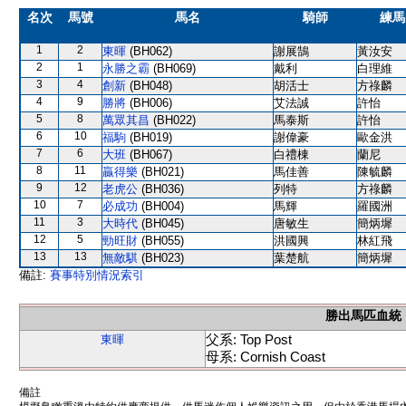
名次
馬號
馬名
騎師
練馬
1
2
東暉
(BH062)
謝展鵠
黃汝安
2
1
永勝之霸
(BH069)
戴利
白理維
3
4
創新
(BH048)
胡活士
方祿麟
4
9
勝將
(BH006)
艾法誠
許怡
5
8
萬眾其昌
(BH022)
馬泰斯
許怡
6
10
福駒
(BH019)
謝偉豪
歐金洪
7
6
大班
(BH067)
白禮棟
蘭尼
8
11
贏得樂
(BH021)
馬佳善
陳毓麟
9
12
老虎公
(BH036)
列特
方祿麟
10
7
必成功
(BH004)
馬輝
羅國洲
11
3
大時代
(BH045)
唐敏生
簡炳墀
12
5
勁旺財
(BH055)
洪國興
林紅飛
13
13
無敵騏
(BH023)
葉楚航
簡炳墀
備註:
賽事特別情況索引
勝出馬匹血統
父系: Top Post
東暉
母系: Cornish Coast
備註