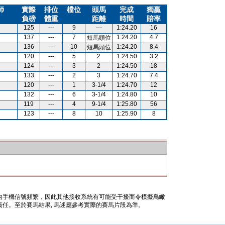
師
實際
排位
檔位
頭馬
完成
獨贏
負磅
體重
距離
時間
賠率
125
---
9
---
1:24.20
16
137
---
7
1:24.20
4.7
短馬頭位
136
---
10
1:24.20
8.4
短馬頭位
120
---
5
2
1:24.50
3.2
124
---
3
2
1:24.50
18
133
---
2
3
1:24.70
7.4
120
---
1
3-1/4
1:24.70
12
132
---
6
3-1/4
1:24.80
10
119
---
4
9-1/4
1:25.80
56
123
---
8
10
1:25.90
8
內手機信號頻繁，因此其他接收系統有可能受干擾而令模擬鳥瞰
任。至於賽馬結果, 馬迷應參考實際的賽馬片段為準。