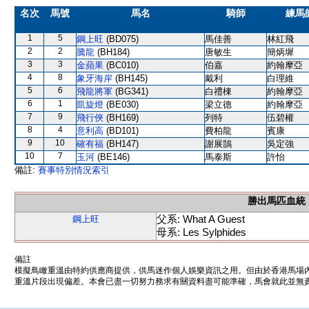
名次
馬號
馬名
騎師
練馬
1
5
鋼上旺
(BD075)
馬佳善
林紅飛
2
2
騰龍
(BH184)
唐敏生
簡炳墀
3
3
金蘋果
(BC010)
伯嘉
約翰摩亞
4
8
象牙海岸
(BH145)
戴利
白理維
5
6
飛龍將軍
(BG341)
白禮棟
約翰摩亞
6
1
凱旋燈
(BE030)
梁立德
約翰摩亞
7
9
飛行俠
(BH169)
列特
伍碧權
8
4
意利高
(BD101)
費柏龍
賓康
9
10
確有福
(BH147)
謝展鵠
吳定強
10
7
玉河
(BE146)
馬泰斯
許怡
備註:
賽事特別情況索引
勝出馬匹血統
父系: What A Guest
鋼上旺
母系: Les Sylphides
備註
模擬鳥瞰重溫由特約供應商提供，供馬迷作個人娛樂資訊之用。但由於香港馬場
重溫片段出現偏差。本會已盡一切努力務求有關資料盡可能準確，馬會就此並無責