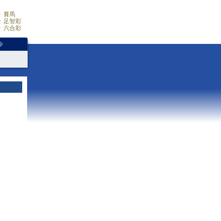
賽馬
足智彩
六合彩
少