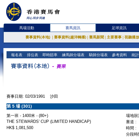
馬場活動
賽馬資訊
足球資訊
賽事資料(本地)
|
賽事資料(越洋轉播)
|
賽馬新聞
|
主要賽事
|
視聽播
報名表
排位表
即時賠率
練馬師分場表
騎師分場表
參考資料
統計
賽事日期: 02/03/1991 沙田
第 5 場 (301)
第一班 - 1400米 - (80+)
場地狀況
THE STEWARDS' CUP (LIMITED HANDICAP)
賽道 :
HK$ 1,081,500
時間 :
分段時間