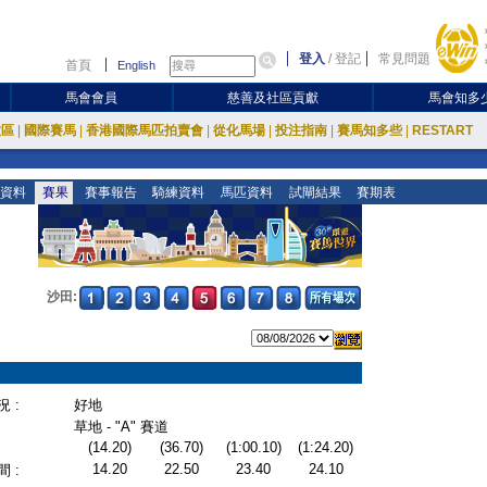
登入
/
登記
常見問題
首頁
English
馬會會員
慈善及社區貢獻
馬會知多
放區
|
國際賽馬
|
香港國際馬匹拍賣會
|
從化馬場
|
投注指南
|
賽馬知多些
|
RESTART
資料
賽果
賽事報告
騎練資料
馬匹資料
試閘結果
賽期表
沙田:
 :
好地
草地 - "A" 賽道
(14.20)
(36.70)
(1:00.10)
(1:24.20)
14.20
22.50
23.40
24.10
 :