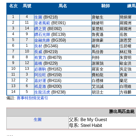
名次
馬號
馬名
騎師
練馬
1
4
生圖
(BH218)
唐敏生
簡炳墀
2
11
皇者風範
(BE091)
錢健明
羅國洲
3
14
鑽之寶
(BE092)
葉楚航
羅國洲
4
9
鑽石光輝
(BE139)
魯賓遜
岳敦
5
7
金融先鋒
(BG359)
謝偉豪
謝恩爕
6
1
良材
(BG346)
戴利
伍碧權
7
10
長威
(BH219)
馬佳善
林紅飛
8
8
有實力
(BH079)
列特
朱寶明
9
12
嘉橋
(BH229)
謝展鵠
歐金洪
10
13
必勝駒
(BH182)
羅富全
吳定強
11
3
阿拉旺
(BH159)
費柏龍
賓康
12
2
嘉好運
(BH116)
白禮棟
蘭尼
13
6
祇是激
(BH200)
艾法誠
白理維
14
5
生龍活虎
(BH238)
胡活士
方祿麟
備註:
賽事特別情況索引
勝出馬匹血統
父系: Be My Guest
生圖
母系: Steel Habit