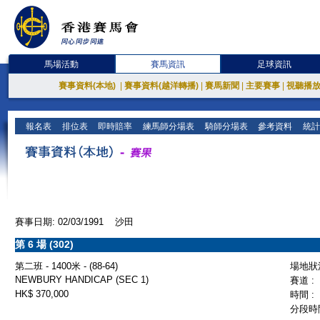
馬場活動
賽馬資訊
足球資訊
賽事資料(本地)
|
賽事資料(越洋轉播)
|
賽馬新聞
|
主要賽事
|
視聽播
報名表
排位表
即時賠率
練馬師分場表
騎師分場表
參考資料
統計
賽事日期: 02/03/1991 沙田
第 6 場 (302)
第二班 - 1400米 - (88-64)
場地狀況
NEWBURY HANDICAP (SEC 1)
賽道 :
HK$ 370,000
時間 :
分段時間