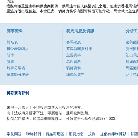
備註
模擬鳥瞰重溫由特約供應商提供，供馬迷作個人娛樂資訊之用。但由於香港馬場
重溫片段出現偏差。本會已盡一切努力務求有關資料盡可能準確，馬會就此並無責
賽事資料
賽馬消息及資訊
分析工
報名表
賽馬消息
速勢能
排位表(本地)
賽馬新聞資料庫
賽日數
賠率
主要賽事
初出馬
賽果
馬匹資料
騎練配
騎師分場表
騎師資料
馬匹搬
練馬師分場表
練馬師資料
貼士指
博彩要有節制
未滿十八歲人士不得投注或進入可投注的地方。
向非法或海外莊家下注，即屬違法，且可被判監禁。
切勿沉迷賭博，如需尋求輔導協助，可致電平和基金熱線1834 633。
常見問題
|
聯絡我們
|
傳媒專用區
|
網頁指南
|
規例
|
提倡有節制博彩
|
私隱