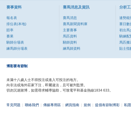
賽事資料
賽馬消息及資訊
分析工
報名表
賽馬消息
速勢能
排位表(本地)
賽馬新聞資料庫
賽日數
賠率
主要賽事
初出馬
賽果
馬匹資料
騎練配
騎師分場表
騎師資料
馬匹搬
練馬師分場表
練馬師資料
貼士指
博彩要有節制
未滿十八歲人士不得投注或進入可投注的地方。
向非法或海外莊家下注，即屬違法，且可被判監禁。
切勿沉迷賭博，如需尋求輔導協助，可致電平和基金熱線1834 633。
常見問題
|
聯絡我們
|
傳媒專用區
|
網頁指南
|
規例
|
提倡有節制博彩
|
私隱