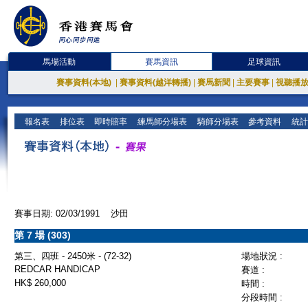
馬場活動
賽馬資訊
足球資訊
賽事資料(本地)
|
賽事資料(越洋轉播)
|
賽馬新聞
|
主要賽事
|
視聽播
報名表
排位表
即時賠率
練馬師分場表
騎師分場表
參考資料
統計
賽事日期: 02/03/1991 沙田
第 7 場 (303)
第三、四班 - 2450米 - (72-32)
場地狀況 :
REDCAR HANDICAP
賽道 :
HK$ 260,000
時間 :
分段時間 :