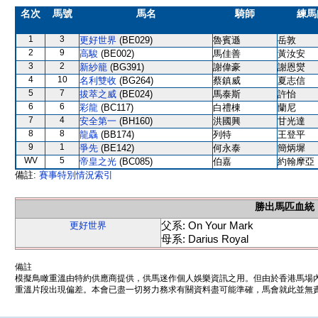
名次
馬號
馬名
騎師
練馬
1
3
更好世界
(BE029)
魯賓遜
岳敦
2
9
高駿
(BE002)
馬佳善
黃汝安
3
2
新紗籠
(BG391)
謝偉豪
謝恩爕
4
10
名利雙收
(BG264)
蔡鎮威
夏志信
5
7
拔萃之威
(BE024)
馬泰斯
許怡
6
6
彩龍
(BC117)
白禮棟
蘭尼
7
4
安全第一
(BH160)
洪國興
甘光達
8
8
龍驫
(BB174)
列特
王登平
9
1
爭先
(BE142)
何永泰
簡炳墀
WV
5
帝皇之光
(BC085)
伯嘉
約翰摩亞
備註:
賽事特別情況索引
勝出馬匹血統
父系: On Your Mark
更好世界
母系: Darius Royal
備註
模擬鳥瞰重溫由特約供應商提供，供馬迷作個人娛樂資訊之用。但由於香港馬場
重溫片段出現偏差。本會已盡一切努力務求有關資料盡可能準確，馬會就此並無責