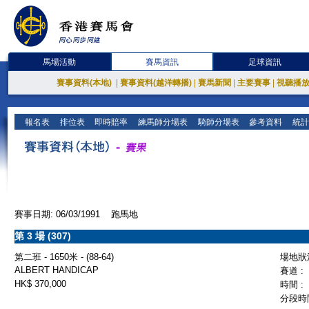
馬場活動
賽馬資訊
足球資訊
賽事資料(本地)
|
賽事資料(越洋轉播)
|
賽馬新聞
|
主要賽事
|
視聽播
報名表
排位表
即時賠率
練馬師分場表
騎師分場表
參考資料
統計
賽事日期: 06/03/1991 跑馬地
第 3 場 (307)
第二班 - 1650米 - (88-64)
場地狀況
ALBERT HANDICAP
賽道 :
HK$ 370,000
時間 :
分段時間