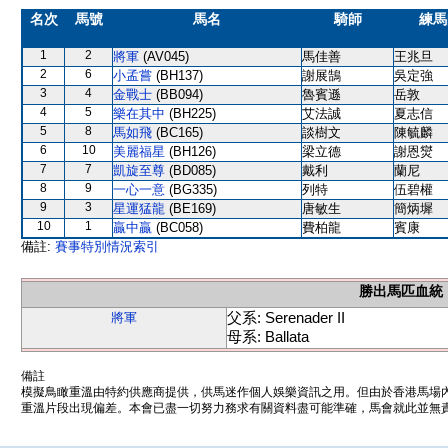
名次
馬號
馬名
騎師
練馬
1
2
將軍
(AV045)
馬佳善
王兆旦
2
6
小孟嘗
(BH137)
謝展鵠
吳定強
3
4
金戰士
(BB094)
魯賓遜
岳敦
4
5
樂在其中
(BH225)
艾法誠
夏志信
5
8
馬如飛
(BC165)
談樹文
陳毓麟
6
10
美麗福星
(BH126)
梁立德
謝恩爕
7
7
凱旋至尊
(BD085)
戴利
蘭尼
8
9
一心一意
(BG335)
列特
伍碧權
9
3
星運猛龍
(BE169)
唐敏生
簡炳墀
10
1
贏中贏
(BC058)
費柏龍
賓康
備註:
賽事特別情況索引
勝出馬匹血統
父系: Serenader II
將軍
母系: Ballata
備註
模擬鳥瞰重溫由特約供應商提供，供馬迷作個人娛樂資訊之用。但由於香港馬場
重溫片段出現偏差。本會已盡一切努力務求有關資料盡可能準確，馬會就此並無責