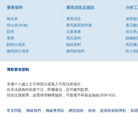
賽事資料
賽馬消息及資訊
分析工
報名表
賽馬消息
速勢能
排位表(本地)
賽馬新聞資料庫
賽日數
賠率
主要賽事
初出馬
賽果
馬匹資料
騎練配
騎師分場表
騎師資料
馬匹搬
練馬師分場表
練馬師資料
貼士指
博彩要有節制
未滿十八歲人士不得投注或進入可投注的地方。
向非法或海外莊家下注，即屬違法，且可被判監禁。
切勿沉迷賭博，如需尋求輔導協助，可致電平和基金熱線1834 633。
常見問題
|
聯絡我們
|
傳媒專用區
|
網頁指南
|
規例
|
提倡有節制博彩
|
私隱