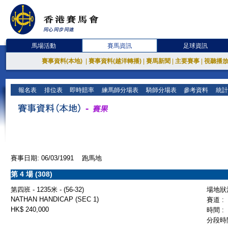
馬場活動
賽馬資訊
足球資訊
賽事資料(本地)
|
賽事資料(越洋轉播)
|
賽馬新聞
|
主要賽事
|
視聽播
報名表
排位表
即時賠率
練馬師分場表
騎師分場表
參考資料
統計
賽事日期: 06/03/1991 跑馬地
第 4 場 (308)
第四班 - 1235米 - (56-32)
場地狀況
NATHAN HANDICAP (SEC 1)
賽道 :
HK$ 240,000
時間 :
分段時間