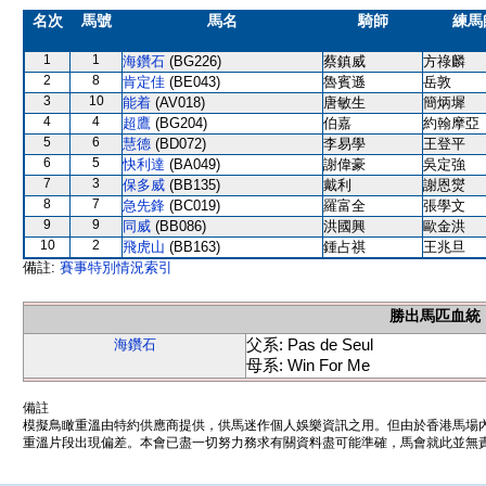
名次
馬號
馬名
騎師
練馬
1
1
海鑽石
(BG226)
蔡鎮威
方祿麟
2
8
肯定佳
(BE043)
魯賓遜
岳敦
3
10
能着
(AV018)
唐敏生
簡炳墀
4
4
超鷹
(BG204)
伯嘉
約翰摩亞
5
6
慧德
(BD072)
李易學
王登平
6
5
快利達
(BA049)
謝偉豪
吳定強
7
3
保多威
(BB135)
戴利
謝恩爕
8
7
急先鋒
(BC019)
羅富全
張學文
9
9
同威
(BB086)
洪國興
歐金洪
10
2
飛虎山
(BB163)
鍾占祺
王兆旦
備註:
賽事特別情況索引
勝出馬匹血統
父系: Pas de Seul
海鑽石
母系: Win For Me
備註
模擬鳥瞰重溫由特約供應商提供，供馬迷作個人娛樂資訊之用。但由於香港馬場
重溫片段出現偏差。本會已盡一切努力務求有關資料盡可能準確，馬會就此並無責