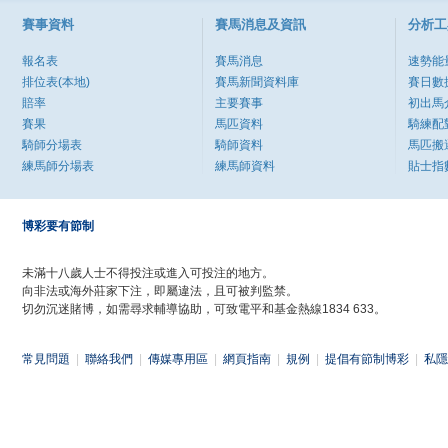
賽事資料
賽馬消息及資訊
分析工
報名表
賽馬消息
速勢能
排位表(本地)
賽馬新聞資料庫
賽日數
賠率
主要賽事
初出馬
賽果
馬匹資料
騎練配
騎師分場表
騎師資料
馬匹搬
練馬師分場表
練馬師資料
貼士指
博彩要有節制
未滿十八歲人士不得投注或進入可投注的地方。
向非法或海外莊家下注，即屬違法，且可被判監禁。
切勿沉迷賭博，如需尋求輔導協助，可致電平和基金熱線1834 633。
常見問題
|
聯絡我們
|
傳媒專用區
|
網頁指南
|
規例
|
提倡有節制博彩
|
私隱