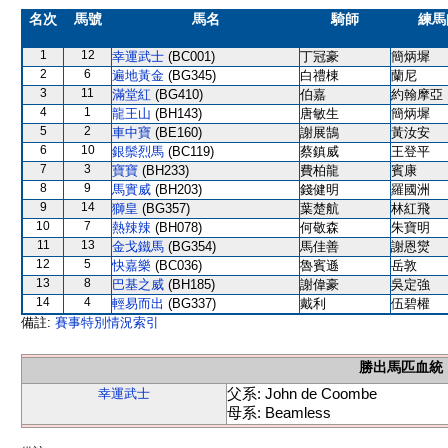
名次
馬號
馬名
騎師
練馬
1
12
幸運武士
(BC001)
丁冠豪
簡炳墀
2
6
遍地黃金
(BG345)
白禮棟
蘭尼
3
11
滿堂紅
(BG410)
伯嘉
約翰摩亞
4
1
龍王山
(BH143)
唐敏生
簡炳墀
5
2
車中寶
(BE160)
謝展鵠
黃汝安
6
10
銀鬃烈馬
(BC119)
蔡鎮威
王登平
7
3
寶寶
(BH233)
費柏龍
賓康
8
9
馬實威
(BH203)
錢健明
羅國洲
9
14
獅皇
(BG357)
葉楚航
林紅飛
10
7
熱辣辣
(BH078)
何敬森
朱寶明
11
13
金戈鐵馬
(BG354)
馬佳善
謝恩爕
12
5
快嘉樂
(BC036)
魯賓遜
岳敦
13
8
巴基之威
(BH185)
謝偉豪
吳定強
14
4
輕易而出
(BG337)
戴利
伍碧權
備註:
賽事特別情況索引
勝出馬匹血統
父系: John de Coombe
幸運武士
母系: Beamless