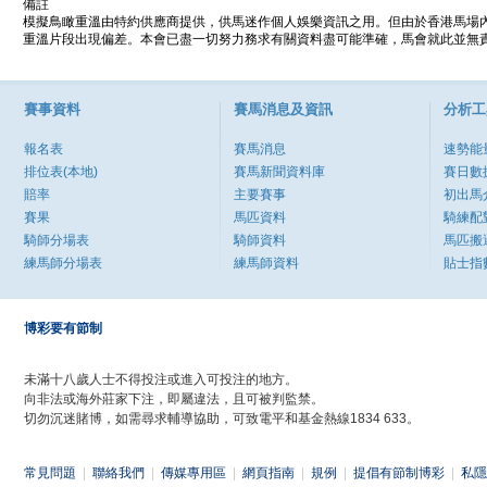
備註
模擬鳥瞰重溫由特約供應商提供，供馬迷作個人娛樂資訊之用。但由於香港馬場
重溫片段出現偏差。本會已盡一切努力務求有關資料盡可能準確，馬會就此並無責
賽事資料
賽馬消息及資訊
分析工
報名表
賽馬消息
速勢能
排位表(本地)
賽馬新聞資料庫
賽日數
賠率
主要賽事
初出馬
賽果
馬匹資料
騎練配
騎師分場表
騎師資料
馬匹搬
練馬師分場表
練馬師資料
貼士指
博彩要有節制
未滿十八歲人士不得投注或進入可投注的地方。
向非法或海外莊家下注，即屬違法，且可被判監禁。
切勿沉迷賭博，如需尋求輔導協助，可致電平和基金熱線1834 633。
常見問題
|
聯絡我們
|
傳媒專用區
|
網頁指南
|
規例
|
提倡有節制博彩
|
私隱