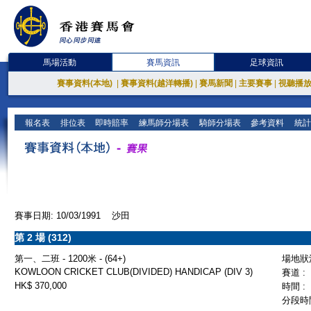
馬場活動
賽馬資訊
足球資訊
賽事資料(本地)
|
賽事資料(越洋轉播)
|
賽馬新聞
|
主要賽事
|
視聽播
報名表
排位表
即時賠率
練馬師分場表
騎師分場表
參考資料
統計
賽事日期: 10/03/1991 沙田
第 2 場 (312)
第一、二班 - 1200米 - (64+)
場地狀況
KOWLOON CRICKET CLUB(DIVIDED) HANDICAP (DIV 3)
賽道 :
HK$ 370,000
時間 :
分段時間