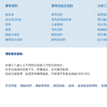
賽事資料
賽馬消息及資訊
分析工
報名表
賽馬消息
速勢能
排位表(本地)
賽馬新聞資料庫
賽日數
賠率
主要賽事
初出馬
賽果
馬匹資料
騎練配
騎師分場表
騎師資料
馬匹搬
練馬師分場表
練馬師資料
貼士指
博彩要有節制
未滿十八歲人士不得投注或進入可投注的地方。
向非法或海外莊家下注，即屬違法，且可被判監禁。
切勿沉迷賭博，如需尋求輔導協助，可致電平和基金熱線1834 633。
常見問題
|
聯絡我們
|
傳媒專用區
|
網頁指南
|
規例
|
提倡有節制博彩
|
私隱