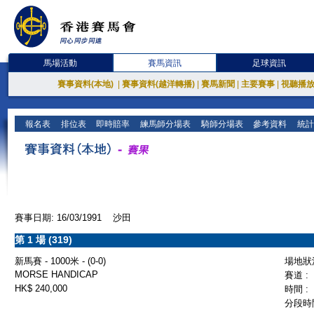
馬場活動
賽馬資訊
足球資訊
賽事資料(本地)
|
賽事資料(越洋轉播)
|
賽馬新聞
|
主要賽事
|
視聽播
報名表
排位表
即時賠率
練馬師分場表
騎師分場表
參考資料
統計
賽事日期: 16/03/1991 沙田
第 1 場 (319)
新馬賽 - 1000米 - (0-0)
場地狀況
MORSE HANDICAP
賽道 :
HK$ 240,000
時間 :
分段時間