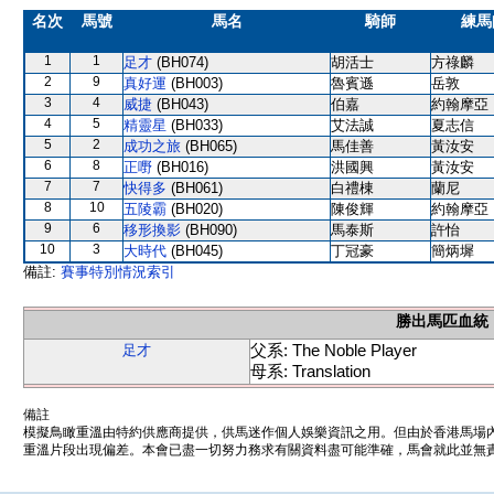
名次
馬號
馬名
騎師
練馬
1
1
足才
(BH074)
胡活士
方祿麟
2
9
真好運
(BH003)
魯賓遜
岳敦
3
4
威捷
(BH043)
伯嘉
約翰摩亞
4
5
精靈星
(BH033)
艾法誠
夏志信
5
2
成功之旅
(BH065)
馬佳善
黃汝安
6
8
正嘢
(BH016)
洪國興
黃汝安
7
7
快得多
(BH061)
白禮棟
蘭尼
8
10
五陵霸
(BH020)
陳俊輝
約翰摩亞
9
6
移形換影
(BH090)
馬泰斯
許怡
10
3
大時代
(BH045)
丁冠豪
簡炳墀
備註:
賽事特別情況索引
勝出馬匹血統
父系: The Noble Player
足才
母系: Translation
備註
模擬鳥瞰重溫由特約供應商提供，供馬迷作個人娛樂資訊之用。但由於香港馬場
重溫片段出現偏差。本會已盡一切努力務求有關資料盡可能準確，馬會就此並無責