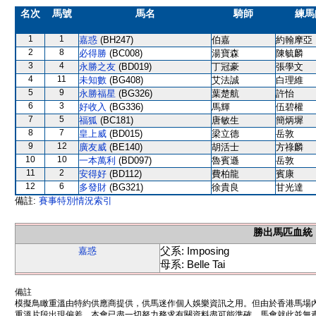
名次
馬號
馬名
騎師
練馬
1
1
嘉惑
(BH247)
伯嘉
約翰摩亞
2
8
必得勝
(BC008)
湯寶森
陳毓麟
3
4
永勝之友
(BD019)
丁冠豪
張學文
4
11
未知數
(BG408)
艾法誠
白理維
5
9
永勝福星
(BG326)
葉楚航
許怡
6
3
好收入
(BG336)
馬輝
伍碧權
7
5
福狐
(BC181)
唐敏生
簡炳墀
8
7
皇上威
(BD015)
梁立德
岳敦
9
12
廣友威
(BE140)
胡活士
方祿麟
10
10
一本萬利
(BD097)
魯賓遜
岳敦
11
2
安得好
(BD112)
費柏龍
賓康
12
6
多發財
(BG321)
徐貴良
甘光達
備註:
賽事特別情況索引
勝出馬匹血統
父系: Imposing
嘉惑
母系: Belle Tai
備註
模擬鳥瞰重溫由特約供應商提供，供馬迷作個人娛樂資訊之用。但由於香港馬場
重溫片段出現偏差。本會已盡一切努力務求有關資料盡可能準確，馬會就此並無責