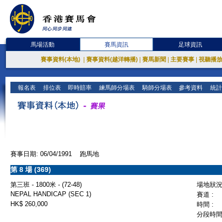
馬場活動
賽馬資訊
足球資訊
賽事資料(本地)
|
賽事資料(越洋轉播)
|
賽馬新聞
|
主要賽事
|
視聽播
報名表
排位表
即時賠率
練馬師分場表
騎師分場表
參考資料
統計
賽事日期: 06/04/1991 跑馬地
第 8 場 (369)
第三班 - 1800米 - (72-48)
場地狀況 
NEPAL HANDICAP (SEC 1)
賽道 :
HK$ 260,000
時間 :
分段時間 