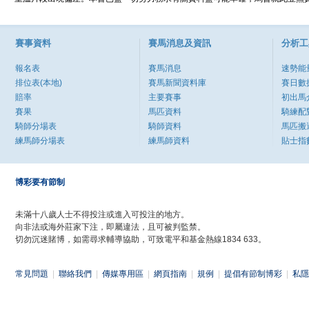
賽事資料
賽馬消息及資訊
分析工
報名表
賽馬消息
速勢能
排位表(本地)
賽馬新聞資料庫
賽日數
賠率
主要賽事
初出馬
賽果
馬匹資料
騎練配
騎師分場表
騎師資料
馬匹搬
練馬師分場表
練馬師資料
貼士指
博彩要有節制
未滿十八歲人士不得投注或進入可投注的地方。
向非法或海外莊家下注，即屬違法，且可被判監禁。
切勿沉迷賭博，如需尋求輔導協助，可致電平和基金熱線1834 633。
常見問題
|
聯絡我們
|
傳媒專用區
|
網頁指南
|
規例
|
提倡有節制博彩
|
私隱