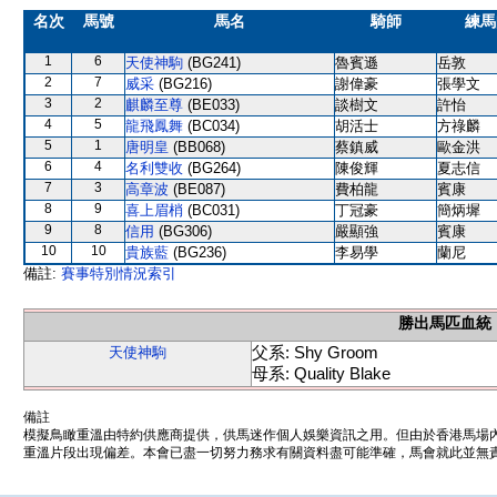
名次
馬號
馬名
騎師
練馬
1
6
天使神駒
(BG241)
魯賓遜
岳敦
2
7
威采
(BG216)
謝偉豪
張學文
3
2
麒麟至尊
(BE033)
談樹文
許怡
4
5
龍飛鳳舞
(BC034)
胡活士
方祿麟
5
1
唐明皇
(BB068)
蔡鎮威
歐金洪
6
4
名利雙收
(BG264)
陳俊輝
夏志信
7
3
高章波
(BE087)
費柏龍
賓康
8
9
喜上眉梢
(BC031)
丁冠豪
簡炳墀
9
8
信用
(BG306)
嚴顯強
賓康
10
10
貴族藍
(BG236)
李易學
蘭尼
備註:
賽事特別情況索引
勝出馬匹血統
父系: Shy Groom
天使神駒
母系: Quality Blake
備註
模擬鳥瞰重溫由特約供應商提供，供馬迷作個人娛樂資訊之用。但由於香港馬場
重溫片段出現偏差。本會已盡一切努力務求有關資料盡可能準確，馬會就此並無責