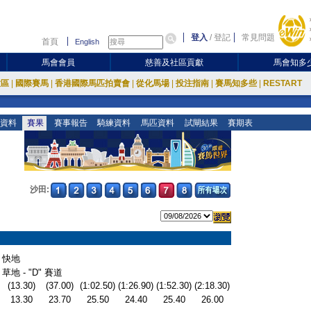
登入
/
登記
常見問題
首頁
English
馬會會員
慈善及社區貢獻
馬會知多
放區
|
國際賽馬
|
香港國際馬匹拍賣會
|
從化馬場
|
投注指南
|
賽馬知多些
|
RESTART
資料
賽果
賽事報告
騎練資料
馬匹資料
試閘結果
賽期表
沙田:
快地
草地 - "D" 賽道
(13.30)
(37.00)
(1:02.50)
(1:26.90)
(1:52.30)
(2:18.30)
13.30
23.70
25.50
24.40
25.40
26.00