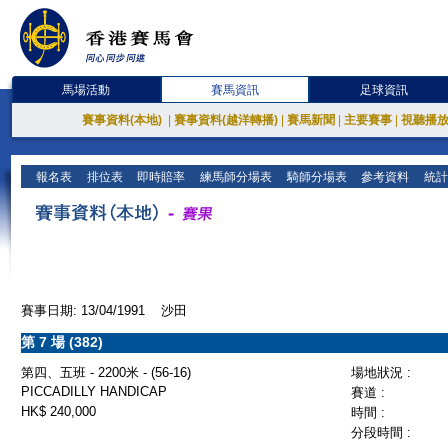
馬場活動
賽馬資訊
足球資訊
賽事資料(本地)
|
賽事資料(越洋轉播)
|
賽馬新聞
|
主要賽事
|
視聽播
報名表
排位表
即時賠率
練馬師分場表
騎師分場表
參考資料
統計
賽事日期: 13/04/1991 沙田
第 7 場 (382)
第四、五班 - 2200米 - (56-16)
場地狀況 :
PICCADILLY HANDICAP
賽道 :
HK$ 240,000
時間 :
分段時間 :