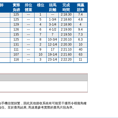
師
實際
排位
檔位
頭馬
完成
獨贏
負磅
體重
距離
時間
賠率
125
---
1
---
2:18.30
7.4
125
---
5
1-3/4
2:18.60
4.8
129
---
4
3-1/4
2:18.90
4
126
---
6
4-1/2
2:19.00
9.4
135
---
7
7
2:19.50
7.3
125
---
8
10-3/4
2:20.10
6.3
131
---
2
12-1/4
2:20.30
10
111
---
9
17
2:21.10
40
107
---
10
19-1/4
2:21.60
63
116
---
3
23-1/4
2:22.20
11
內手機信號頻繁，因此其他接收系統有可能受干擾而令模擬鳥瞰
任。至於賽馬結果, 馬迷應參考實際的賽馬片段為準。