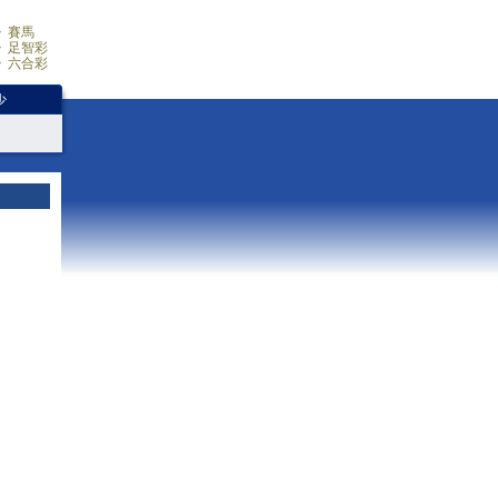
賽馬
足智彩
六合彩
少