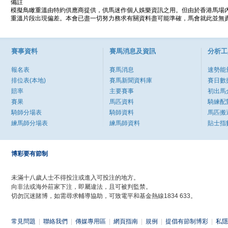
備註
模擬鳥瞰重溫由特約供應商提供，供馬迷作個人娛樂資訊之用。但由於香港馬場
重溫片段出現偏差。本會已盡一切努力務求有關資料盡可能準確，馬會就此並無責
賽事資料
賽馬消息及資訊
分析工
報名表
賽馬消息
速勢能
排位表(本地)
賽馬新聞資料庫
賽日數
賠率
主要賽事
初出馬
賽果
馬匹資料
騎練配
騎師分場表
騎師資料
馬匹搬
練馬師分場表
練馬師資料
貼士指
博彩要有節制
未滿十八歲人士不得投注或進入可投注的地方。
向非法或海外莊家下注，即屬違法，且可被判監禁。
切勿沉迷賭博，如需尋求輔導協助，可致電平和基金熱線1834 633。
常見問題
|
聯絡我們
|
傳媒專用區
|
網頁指南
|
規例
|
提倡有節制博彩
|
私隱