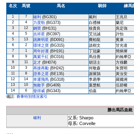
名次
馬號
馬名
騎師
練馬
1
7
確利
(BG301)
戴利
王兆旦
2
4
力度勁
(BG373)
白禮棟
蘭尼
3
12
鋼寶
(BH131)
徐貴良
吳定強
4
5
吉祥星
(BC097)
艾法誠
許怡
5
13
跳舞明星
(BD091)
費柏龍
賓康
6
2
環球之寶
(BG315)
談樹文
甘光達
7
1
周年好運
(BH191)
丁冠豪
簡炳墀
8
9
萬紫千紅
(BC016)
馬佳善
約翰摩亞
9
11
足才
(BH074)
胡活士
方祿麟
10
3
再接再勵
(BH242)
何敬森
朱寶明
11
8
證券之星
(BE135)
謝展鵠
黃汝安
12
14
幸運飛馬
(BG318)
李易學
羅國洲
13
10
無敵手
(BG409)
葉楚航
伍碧權
14
6
發得威
(BG343)
伯嘉
約翰摩亞
備註:
賽事特別情況索引
勝出馬匹血統
父系: Sharpo
確利
母系: Corvelle