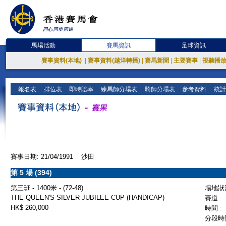
馬場活動
賽馬資訊
足球資訊
賽事資料(本地)
|
賽事資料(越洋轉播)
|
賽馬新聞
|
主要賽事
|
視聽播
報名表
排位表
即時賠率
練馬師分場表
騎師分場表
參考資料
統計
賽事日期: 21/04/1991 沙田
第 5 場 (394)
第三班 - 1400米 - (72-48)
場地狀況
THE QUEEN'S SILVER JUBILEE CUP (HANDICAP)
賽道 :
HK$ 260,000
時間 :
分段時間