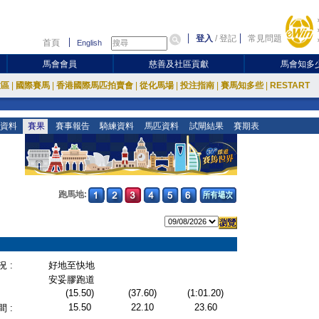
登入
/
登記
常見問題
首頁
English
馬會會員
慈善及社區貢獻
馬會知多
放區
|
國際賽馬
|
香港國際馬匹拍賣會
|
從化馬場
|
投注指南
|
賽馬知多些
|
RESTART
資料
賽果
賽事報告
騎練資料
馬匹資料
試閘結果
賽期表
跑馬地:
 :
好地至快地
安妥膠跑道
(15.50)
(37.60)
(1:01.20)
15.50
22.10
23.60
 :