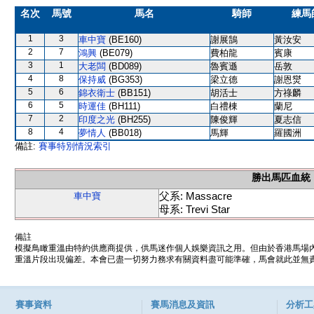
名次
馬號
馬名
騎師
練馬
1
3
車中寶
(BE160)
謝展鵠
黃汝安
2
7
鴻興
(BE079)
費柏龍
賓康
3
1
大老闆
(BD089)
魯賓遜
岳敦
4
8
保持威
(BG353)
梁立德
謝恩爕
5
6
錦衣衛士
(BB151)
胡活士
方祿麟
6
5
時運佳
(BH111)
白禮棟
蘭尼
7
2
印度之光
(BH255)
陳俊輝
夏志信
8
4
夢情人
(BB018)
馬輝
羅國洲
備註:
賽事特別情況索引
勝出馬匹血統
父系: Massacre
車中寶
母系: Trevi Star
備註
模擬鳥瞰重溫由特約供應商提供，供馬迷作個人娛樂資訊之用。但由於香港馬場
重溫片段出現偏差。本會已盡一切努力務求有關資料盡可能準確，馬會就此並無責
賽事資料
賽馬消息及資訊
分析工