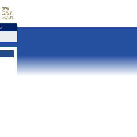
賽馬
足智彩
六合彩
少