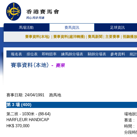
馬場活動
賽馬資訊
足球資訊
賽事資料(本地)
|
賽事資料(越洋轉播)
|
賽馬新聞
|
主要賽事
|
視聽播
報名表
排位表
即時賠率
練馬師分場表
騎師分場表
參考資料
統計
賽事日期: 24/04/1991 跑馬地
第 3 場 (400)
第二班 - 1030米 - (88-64)
場地狀況
HARFLEUR HANDICAP
賽道 :
HK$ 370,000
時間 :
分段時間