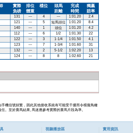
師
實際
排位
檔位
頭馬
完成
獨贏
負磅
體重
距離
時間
賠率
131
---
4
---
1:01.20
2.4
121
---
5
1:01.20
8.4
短馬頭位
140
---
1
1:01.20
4.2
頭位
112
---
6
1/2
1:01.30
22
122
---
3
1-1/4
1:01.50
4.1
123
---
7
1-3/4
1:01.60
31
132
---
2
5-1/2
1:02.20
13
124
---
8
8
1:02.60
21
內手機信號頻繁，因此其他接收系統有可能受干擾而令模擬鳥瞰
任。至於賽馬結果, 馬迷應參考實際的賽馬片段為準。
具
視聽播放區
實用資訊