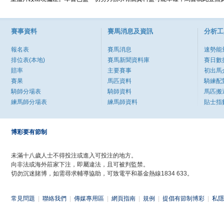
賽事資料
賽馬消息及資訊
分析工
報名表
賽馬消息
速勢能
排位表(本地)
賽馬新聞資料庫
賽日數
賠率
主要賽事
初出馬
賽果
馬匹資料
騎練配
騎師分場表
騎師資料
馬匹搬
練馬師分場表
練馬師資料
貼士指
博彩要有節制
未滿十八歲人士不得投注或進入可投注的地方。
向非法或海外莊家下注，即屬違法，且可被判監禁。
切勿沉迷賭博，如需尋求輔導協助，可致電平和基金熱線1834 633。
常見問題
|
聯絡我們
|
傳媒專用區
|
網頁指南
|
規例
|
提倡有節制博彩
|
私隱