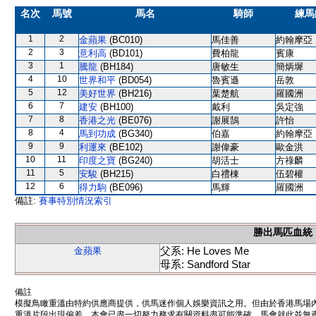
名次
馬號
馬名
騎師
練馬
1
2
金蘋果
(BC010)
馬佳善
約翰摩亞
2
3
意利高
(BD101)
費柏龍
賓康
3
1
騰龍
(BH184)
唐敏生
簡炳墀
4
10
世界和平
(BD054)
魯賓遜
岳敦
5
12
美好世界
(BH216)
葉楚航
羅國洲
6
7
建安
(BH100)
戴利
吳定強
7
8
香港之光
(BE076)
謝展鵠
許怡
8
4
馬到功成
(BG340)
伯嘉
約翰摩亞
9
9
利運來
(BE102)
謝偉豪
歐金洪
10
11
印度之寶
(BG240)
胡活士
方祿麟
11
5
安駿
(BH215)
白禮棟
伍碧權
12
6
得力駒
(BE096)
馬輝
羅國洲
備註:
賽事特別情況索引
勝出馬匹血統
父系: He Loves Me
金蘋果
母系: Sandford Star
備註
模擬鳥瞰重溫由特約供應商提供，供馬迷作個人娛樂資訊之用。但由於香港馬場
重溫片段出現偏差。本會已盡一切努力務求有關資料盡可能準確，馬會就此並無責