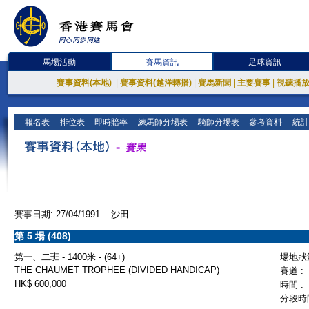
馬場活動
賽馬資訊
足球資訊
賽事資料(本地)
|
賽事資料(越洋轉播)
|
賽馬新聞
|
主要賽事
|
視聽播
報名表
排位表
即時賠率
練馬師分場表
騎師分場表
參考資料
統計
賽事日期: 27/04/1991 沙田
第 5 場 (408)
第一、二班 - 1400米 - (64+)
場地狀況
THE CHAUMET TROPHEE (DIVIDED HANDICAP)
賽道 :
HK$ 600,000
時間 :
分段時間